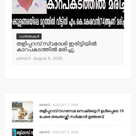
വാർത്തകൾ
വ
തളിപ്പറമ്പ് സ്വദേശി ഇരിട്ടിയില്‍
മാ
്‍
കാറപകടത്തില്‍ മരിച്ചു.
മൊ
admin3
August 6, 2026
adm
admin3
AUGUST 7, 2026
തളിപ്പറമ്പ് നഗരസഭ സെക്രട്ടെറി ഉള്‍പ്പെടെ 19
പേരെ തരംതാഴ്ത്തി സര്‍ക്കാര്‍ ഉത്തരവ്.
admin3
AUGUST 6, 2026