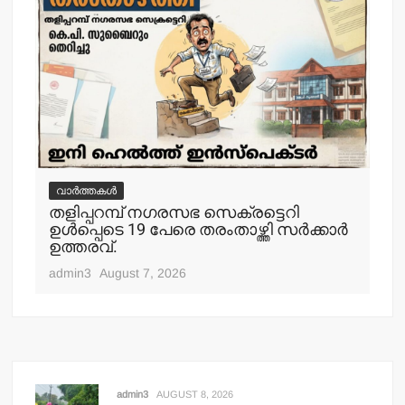
വാർത്തകൾ
വ
തളിപ്പറമ്പ് നഗരസഭ സെക്രട്ടെറി
തള
ഉള്‍പ്പെടെ 19 പേരെ തരംതാഴ്ത്തി സര്‍ക്കാര്‍
കാ
ഉത്തരവ്.
adm
admin3
August 7, 2026
admin3
AUGUST 8, 2026