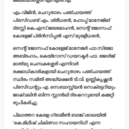
കല്ല്യാശ്ശേരി എം.എല്‍.എ.
എം.വിജിന്‍, ചെറുതാഴം പഞ്ചായത്ത്
പ്രസിഡണ്ട് എം. ശ്രീധരന്‍, ഹോപ്പ് മാനേജിങ്
ട്രസ്റ്റി കെ.എസ്.ജയമോഹന്‍, സെന്റ് ജോസഫ്
കോളേജ് പ്രിന്‍സിപ്പല്‍ എസ് മുരളീധരന്‍,
സെന്റ് ജോസഫ് കോളേജ് മാനേജര്‍ ഫാ.സിജോ
അബ്രഹാം, കെയ്‌റോസ് ഡയറക്ടര്‍ ഫാ. ജോര്‍ജ്
മാത്യു ചെമ്പകശ്ശേരി എന്നിവര്‍
രക്ഷാധികാരികളായി ചെറുതാഴം പഞ്ചായത്ത്
സ്ഥിരം സമിതി അദ്ധ്യക്ഷന്‍ ടി.വി. ഉണ്ണികൃഷ്ണന്‍
പ്രസിഡന്റും എ. സെബാസ്റ്റ്യന്‍ സെക്രട്ടറിയും
ജാക്വലിന്‍ ബിന്ന സ്റ്റാന്‍ലി ട്രഷററുമായി കമ്മറ്റി
രൂപീകരിച്ചു.
പിലാത്തറ കേരള ഗ്രാമീണ്‍ ബാങ്ക് ശാഖയില്‍
‘കെ.മിഥീഷ് ചികിത്സാ സഹായനിധി’ എന്ന