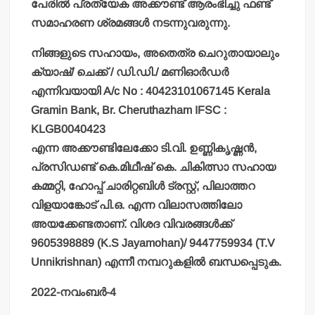
പേരില്‍ പ്രത്യേക അക്കൗണ്ട് ആരംഭിച്ചു ഫണ്ട്
സമാഹരണ ശ്രമങ്ങള്‍ നടന്നുവരുന്നു.
നിങ്ങളുടെ സഹായം, അതെത്ര ചെറുതായാലും
ക്യാഷ്/ ചെക്ക് / ഡി.ഡി./ മണിഓര്‍ഡര്‍
എന്നിവയായി A/c No : 40423101067145 Kerala
Gramin Bank, Br. Cheruthazham IFSC :
KLGB0040423
എന്ന അക്കൗണ്ടിലേക്കോ ടി.വി. ഉണ്ണികൃഷ്ണന്‍,
പ്രസിഡണ്ട് കെ.മിഥീഷ് കെ. ചികിത്സാ സഹായ
കമ്മറ്റി, ഹോപ്പ് ചാരിറ്റബിള്‍ ട്രസ്റ്റ്, പിലാത്തറ
വിളയാങ്കോട് പി.ഒ. എന്ന വിലാസത്തിലോ
അയക്കേണ്ടതാണ്. വിശദ വിവരങ്ങള്‍ക്ക്
9605398889 (K.S Jayamohan)/ 9447759934 (T.V
Unnikrishnan) എന്നീ നമ്പറുകളില്‍ ബന്ധപ്പെടുക.
2022-നവംബര്‍-4