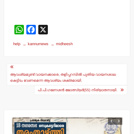
W
F
X
h
a
help
kannurnews
midheesh
at
c
s
e
Post
A
b
navigation
p
o
ആവശ്യമുണ്ട് വായനക്കാരെ, തളിപ്പറമ്പില്‍ പുതിയ വായനശാല
കെട്ടിടം വേണമെന്ന ആവശ്യം ശക്തമായി.
p
o
പി.പി.ഗണേശന്‍ ജോത്സ്യര്‍(55) നിര്യാതനായി.
k