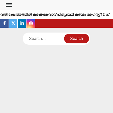
Skip
to
വതി ക്ഷേത്രത്തില്‍ കര്‍ക്കടകവാവ് പിതൃബലി കര്‍മ്മം ആഗസ്റ്റ് 12 ന്
content
facebook
twitter
linkedin
instagram
Search