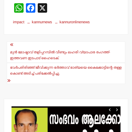
W
F
X
h
a
impact
kannurnews
kannuronlinenews
at
c
s
e
Post
A
b
navigation
p
o
മുന്‍ മോഷ്ടാവ് തളിപ്പറമ്പില്‍ വീണ്ടും ലഹരി വ്യാപാര രംഗത്ത്-
ഇത്തവണ ഇടപാട് ഹൈടെക്.
p
o
വേര്‍പരിരിഞ്ഞ് ജീവിക്കുന്ന ഭര്‍ത്താവ് ഭാര്യയെ കൈക്കോട്ടിന്റെ തള്ള
k
കൊണ്ട് അടിച്ച് പരിക്കേല്‍പ്പിച്ചു.