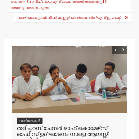
A
b
navigation
പോത്തിന് സന്ദീപ് ബാധ മൂന്ന് വാഹനങ്ങല്‍ തകര്‍ത്തു 13
വയസുകാരനെ കുത്തി-
p
o
ബാരിക്കേഡുകള്‍ നീക്കി കണ്ണൂര്‍ ഓണ്‍ലൈന്‍ന്യൂസ് ഇംപാക്ട്-
p
o
k
വാർത്തകൾ
തളിപ്പറമ്പ് ചേമ്പര്‍ ഓഫ് കൊമേഴ്‌സ്
വ
ഓഫീസ് ഉദ്ഘാടനം നാളെ ആഗസ്റ്റ്-
ഇന