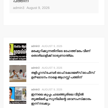
പത്തിന്
തൂ
ശവ
admin3
August 9, 2026
adm
admin3
AUGUST 9, 2026
മരംമുറിക്കുന്നതിനിടെ ദേഹത്ത് മരം വീണ്
തൊഴിലാളിക്ക് ദാരുണാന്ത്യം
admin3
AUGUST 9, 2026
തളിപ്പറമ്പ് ചേമ്പര്‍ ഓഫ് കൊമേഴ്‌സ് ഓഫീസ്
ഉദ്ഘാടനം നാളെ ആഗസ്റ്റ്-പത്തിന്
admin3
AUGUST 9, 2026
ഇന്നലെ കുപ്പം ചാലത്തൂരിലെ വീട്ടില്‍
തൂങ്ങിമരിച്ച സുനിലിന്റെ ശവസംസ്‌ക്കാരം
ഇന്ന് നടക്കും