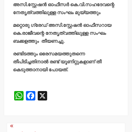
അസി.സ്റ്റേഷന്‍ ഓഫീസര്‍ കെ.വി.സഹദേവന്റെ
നേതൃത്വത്തിലുള്ള സംഘം മുയ്യത്തും
മറ്റൊരു ഗ്രേഡ് അസി.സ്റ്റേഷന്‍ ഓഫീസറായ
കെ.രാജീവന്റെ നേതൃത്വത്തിലുള്ള സംഘം
ബക്കളത്തും
തീയണച്ചു.
രണ്ടിടത്തും ഒരേസമയത്തുതന്നെ
തീപിടിച്ചതിനാല്‍ രണ്ട് യൂണിറ്റുകളാണ് തീ
കെടുത്താനായി പോയത്.
W
F
X
h
a
at
c
s
e
Post