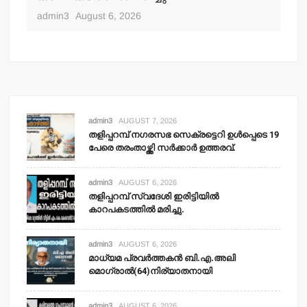
admin3
August 6, 2026
adm
admin3
AUGUST 7, 2026
തളിപ്പറമ്പ് നഗരസഭ സെക്രട്ടെറി ഉള്‍പ്പെടെ 19
പേരെ തരംതാഴ്ത്തി സര്‍ക്കാര്‍ ഉത്തരവ്.
admin3
AUGUST 6, 2026
തളിപ്പറമ്പ് സ്വദേശി ഇരിട്ടിയില്‍
കാറപകടത്തില്‍ മരിച്ചു.
admin3
AUGUST 6, 2026
മാധ്യമ പ്രവര്‍ത്തകന്‍ ബി.എ.അലി
മൊഗ്രാല്‍(64)നിര്യാതനായി
admin3
AUGUST 6, 2026