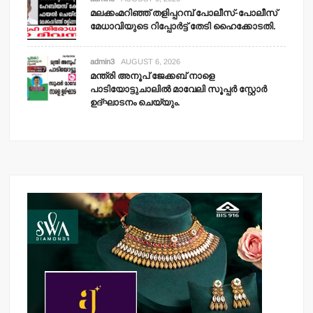
മലക്കംമറിഞ്ഞ് തളിപ്പറമ്പ് പോലീസ്-പോലീസ്
മേധാവിയുടെ റിപ്പോര്‍ട്ട് തേടി ഹൈക്കോടതി.
admin3
AUGUST 6, 2026
മന്ത്രി അനൂപ് ജേക്കബ് നാളെ
പാടിയോട്ടുചാലില്‍ മാവേലി സൂപ്പര്‍ സ്റ്റോര്‍
ഉദ്ഘാടനം ചെയ്യും.