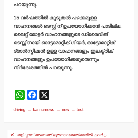
പറയുന്നു.
15 വര്‍ഷത്തില്‍ കൂടുതല്‍ പഴക്കമുള്ള
വാഹനങ്ങള്‍ ടെസ്റ്റിന് ഉപയോഗിക്കാന്‍ പാടില്ല.
ലൈറ്റ് മോട്ടര്‍ വാഹനങ്ങളുടെ ഡ്രൈവിങ്
ടെസ്റ്റിനായി ഓട്ടോമാറ്റിക് ഗിയര്‍, ഓട്ടോമാറ്റിക്
ട്രാന്‍സ്മിഷന്‍ ഉള്ള വാഹനങ്ങളും ഇലക്ട്രിക്
വാഹനങ്ങളും ഉപയോഗിക്കരുതെന്നും
നിര്‍ദേശത്തില്‍ പറയുന്നു.
W
F
X
h
a
driving
kannurnews
new
test
at
c
s
e
Post
A
b
തളിപ്പറമ്പ് അരവത്ത് ഭൂതനാഥക്ഷേത്രത്തില്‍ കവര്‍ച്ച.