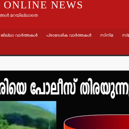
 ONLINE NEWS
ങ്ങൾ മറയില്ലാതെ
ജില്ലാ വാർത്തകൾ
പ്രാദേശിക വാർത്തകൾ
സിനിമ
സ്
വാർത്തകൾ
തളിപ്പറമ്
സെക്രട്ടെറ
19 പേരെ തര
സര്‍ക്കാര്‍
admin3
Augus
വാർത്തകൾ