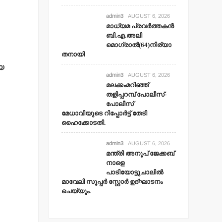
admin3
AUGUST 6, 2026
മാധ്യമ പ്രവര്‍ത്തകന്‍
ബി.എ.അലി
മൊഗ്രാല്‍(64)നിര്യാ
തനായി
യ
admin3
AUGUST 6, 2026
മലക്കംമറിഞ്ഞ്
തളിപ്പറമ്പ് പോലീസ്-
പോലീസ്
മേധാവിയുടെ റിപ്പോര്‍ട്ട് തേടി
ഹൈക്കോടതി.
admin3
AUGUST 6, 2026
മന്ത്രി അനൂപ് ജേക്കബ്
നാളെ
പാടിയോട്ടുചാലില്‍
മാവേലി സൂപ്പര്‍ സ്റ്റോര്‍ ഉദ്ഘാടനം
ചെയ്യും.