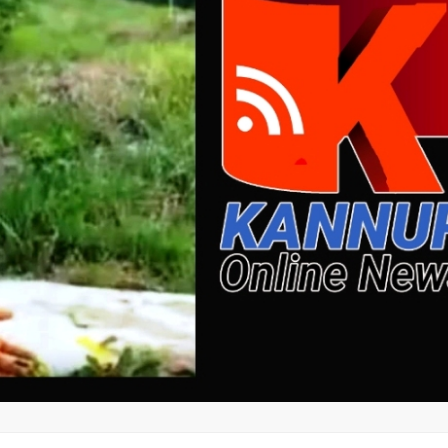
മന്ത്രി അനൂപ് ജേക്കബ്
നാളെ
പാടിയോട്ടുചാലില്‍
മാവേലി സൂപ്പര്‍ സ്റ്റോര്‍
ഉദ്ഘാടനം ചെയ്യും.
admin3
August 6, 2026