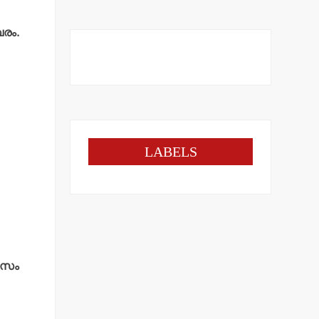
വരം.
LABELS
ാസം