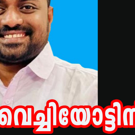
മന്ത്രി അനൂപ് ജേക്കബ്
തളിപ്പറമ്
നാളെ
സെക്രട്ടെറ
പാടിയോട്ടുചാലില്‍
19 പേരെ തര
മാവേലി സൂപ്പര്‍ സ്റ്റോര്‍
സര്‍ക്കാര്‍
ഉദ്ഘാടനം ചെയ്യും.
admin3
Augus
admin3
August 6, 2026