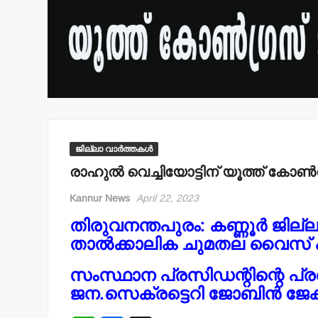
ജില്ലാ വാർത്തകൾ
രാഹുല്‍ വെച്ചിയോട്ടിന് യൂത്ത് കോണ്
Kannur News
April 22, 2023
തിരുവനന്തപുരം: കണ്ണൂര്‍ ജില്
താല്‍ക്കാലിക ചുമതല വൈസ് പ്ര
സംസ്ഥാന പ്രസിഡന്റിന്റെ പ്ര
ജന.സെക്രട്ടെറി ജോബിന്‍ ജേക്