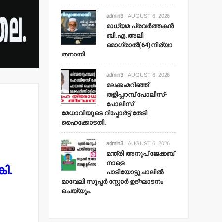
admin3
AUGUST 6, 2026
മാധ്യമ പ്രവര്‍ത്തകന്‍
ബി.എ.അലി
മൊഗ്രാല്‍(64)നിര്യാ
തനായി
admin3
AUGUST 6, 2026
മലക്കംമറിഞ്ഞ്
തളിപ്പറമ്പ് പോലീസ്-
പോലീസ്
മേധാവിയുടെ റിപ്പോര്‍ട്ട് തേടി
ഹൈക്കോടതി.
admin3
AUGUST 6, 2026
മന്ത്രി അനൂപ് ജേക്കബ്
നാളെ
കി.
പാടിയോട്ടുചാലില്‍
മാവേലി സൂപ്പര്‍ സ്റ്റോര്‍ ഉദ്ഘാടനം
ചെയ്യും.