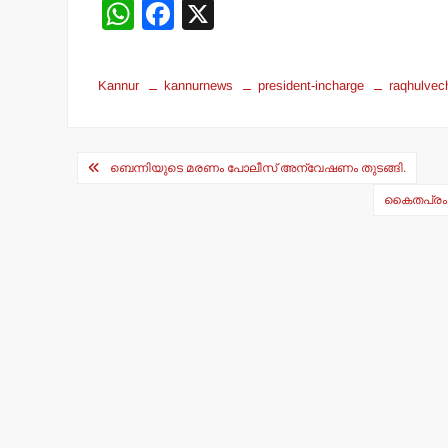
W
F
X
h
a
at
c
Kannur
kannurnews
president-incharge
raqhulvec
s
e
A
b
Post
p
o
ബെന്നിയുടെ മരണം പോലീസ് അന്വേഷണം തുടങ്ങി.
navigation
p
o
കൈതപ്രം സ
k