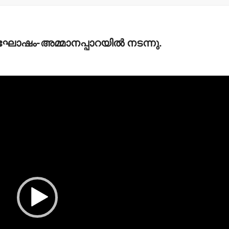
ആഘോഷം-അമ്മാനപ്പാറയില്‍ നടന്നു.