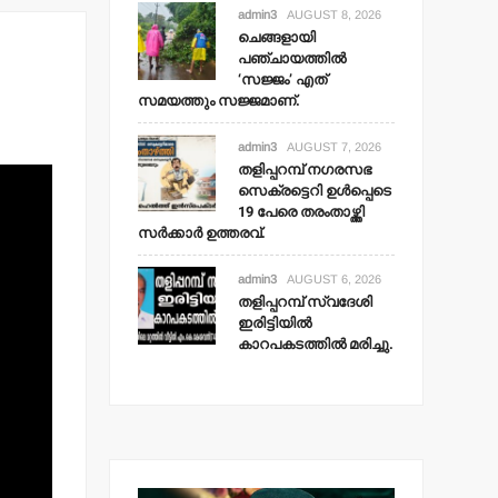
admin3
AUGUST 8, 2026
ചെങ്ങളായി
പഞ്ചായത്തില്‍
‘സജ്ജം’ എത്
സമയത്തും സജ്ജമാണ്.
admin3
AUGUST 7, 2026
തളിപ്പറമ്പ് നഗരസഭ
സെക്രട്ടെറി ഉള്‍പ്പെടെ
19 പേരെ തരംതാഴ്ത്തി
സര്‍ക്കാര്‍ ഉത്തരവ്.
admin3
AUGUST 6, 2026
തളിപ്പറമ്പ് സ്വദേശി
ഇരിട്ടിയില്‍
കാറപകടത്തില്‍ മരിച്ചു.