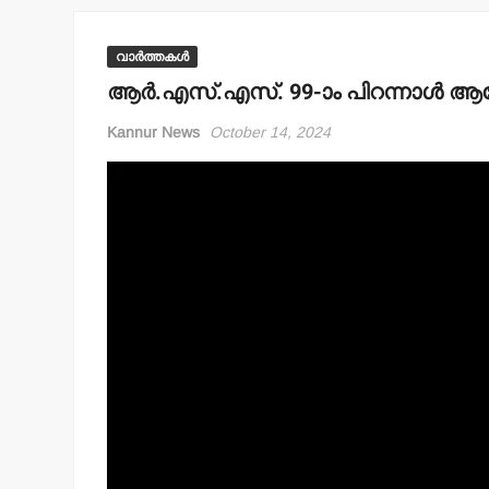
വാർത്തകൾ
ആര്‍.എസ്.എസ്. 99-ാം പിറന്നാള്‍ 
Kannur News
October 14, 2024
Video
Player