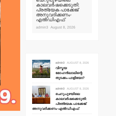
ചെറുപുഴയിലെ
കാലവര്‍ഷക്കെടുതി:
ചെങ്ങളാ
പ്രത്യേക പാക്കേജ്
ലിന്റെ
പഞ്ചായത
അനുവദിക്കണം-
പാളിയോ?
‘സജ്ജം’
എല്‍ഡിഎഫ്
സമയത്ത
t 8, 2026
admin3
August 8, 2026
admin3
Aug
admin3
AUGUST 8, 2026
വിസ്മയ
മോഹന്‍ലാലിന്റെ
തുടക്കം പാളിയോ?
admin3
AUGUST 8, 2026
ചെറുപുഴയിലെ
കാലവര്‍ഷക്കെടുതി:
പ്രത്യേക പാക്കേജ്
അനുവദിക്കണം-എല്‍ഡിഎഫ്