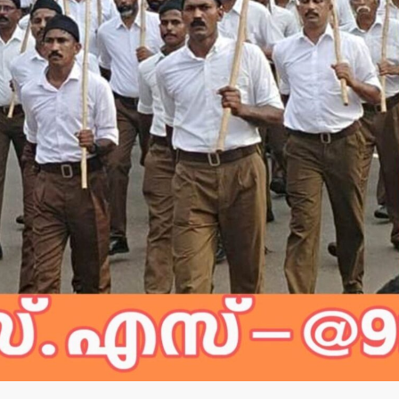
തളിപ്പറമ്പ് സ്വദേശി
വിസ്മയ
ഇരിട്ടിയില്‍
മോഹന്‍ലാ
കാറപകടത്തില്‍ മരിച്ചു.
തുടക്കം 
admin3
August 6, 2026
admin3
Augus