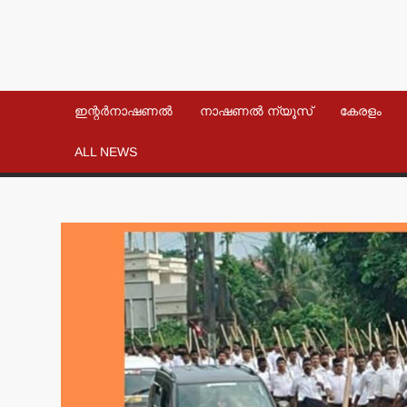
ഇന്റർനാഷണൽ
നാഷണൽ ന്യൂസ്
കേരളം
ALL NEWS