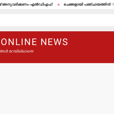
ദിക്കണം-എല്‍ഡിഎഫ്
ചെങ്ങളായി പഞ്ചായത്തില്‍ ‘സജ്ജം’ 
 ONLINE NEWS
ങ്ങൾ മറയില്ലാതെ