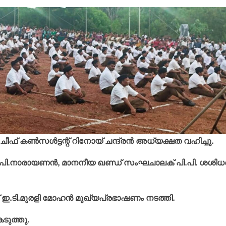
ഫ് കണ്‍സള്‍ട്ടന്റ് റിനോയ് ചന്ദ്രന്‍ അധ്യക്ഷത വഹിച്ചു.
.പി.നാരായണന്‍, മാനനീയ ഖണ്ഡ് സംഘചാലക് പി.പി. ശശിധര
ഇ.ടി.മുരളി മോഹന്‍ മുഖ്യപ്രഭാഷണം നടത്തി.
െടുത്തു.