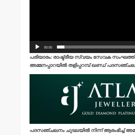
00:00
പരിയാരം: രാഷ്ട്രീയ സ്വയം സേവക സംഘത്തിന
അമ്മനപ്പാറയില്‍ തളിപ്പറമ്പ് ഖണ്ഡ് പദസഞ്ച
പദസഞ്ചലനം ചുടലയില്‍ നിന്ന് ആരംഭിച്ച് അമ്മ