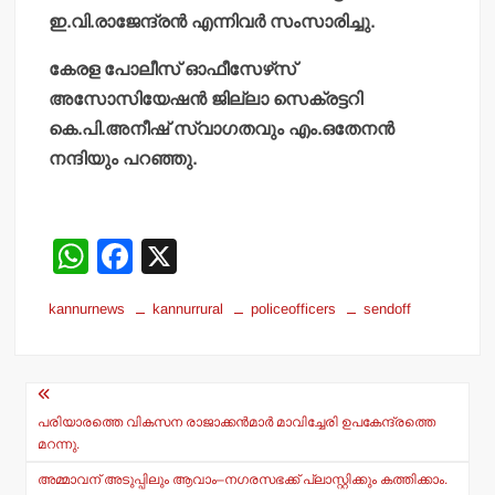
ഇ.വി.രാജേന്ദ്രന്‍ എന്നിവര്‍ സംസാരിച്ചു.
കേരള പോലീസ് ഓഫീസേഴ്‌സ്
അസോസിയേഷന്‍ ജില്ലാ സെക്രട്ടറി
കെ.പി.അനീഷ് സ്വാഗതവും എം.ഒതേനന്‍
നന്ദിയും പറഞ്ഞു.
W
F
X
h
a
kannurnews
kannurrural
policeofficers
sendoff
at
c
s
e
Post
A
b
navigation
p
o
പരിയാരത്തെ വികസന രാജാക്കന്‍മാര്‍ മാവിച്ചേരി ഉപകേന്ദ്രത്തെ
മറന്നു.
p
o
അമ്മാവന് അടുപ്പിലും ആവാം–നഗരസഭക്ക് പ്ലാസ്റ്റിക്കും കത്തിക്കാം.