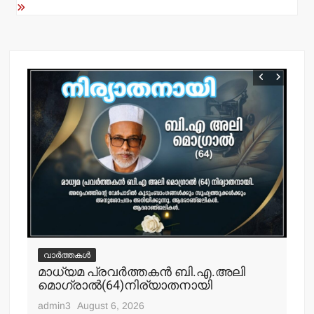
k
വാർത്തകൾ
വ
മാധ്യമ പ്രവര്‍ത്തകന്‍ ബി.എ.അലി
മല
മൊഗ്രാല്‍(64)നിര്യാതനായി
പോ
ഹ
admin3
August 6, 2026