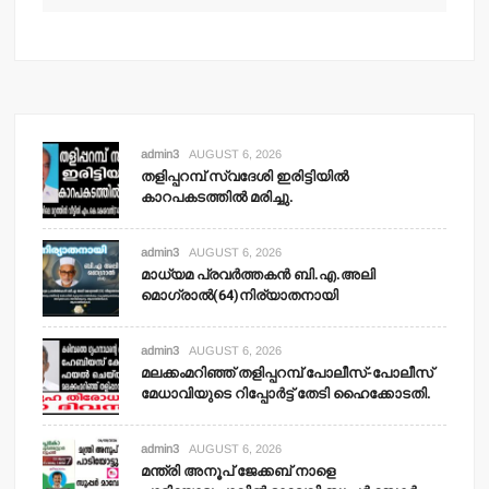
adm
admin3
AUGUST 6, 2026
തളിപ്പറമ്പ് സ്വദേശി ഇരിട്ടിയില്‍
കാറപകടത്തില്‍ മരിച്ചു.
admin3
AUGUST 6, 2026
മാധ്യമ പ്രവര്‍ത്തകന്‍ ബി.എ.അലി
മൊഗ്രാല്‍(64)നിര്യാതനായി
admin3
AUGUST 6, 2026
മലക്കംമറിഞ്ഞ് തളിപ്പറമ്പ് പോലീസ്-പോലീസ്
മേധാവിയുടെ റിപ്പോര്‍ട്ട് തേടി ഹൈക്കോടതി.
admin3
AUGUST 6, 2026
മന്ത്രി അനൂപ് ജേക്കബ് നാളെ