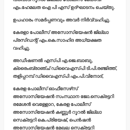
എം.ഹേമലത ഐ പി എസ് ഉദ്ഘാടനം ചെയ്തു.
ഉപഹാരം സമര്‍പ്പണവും അവര്‍ നിര്‍വ്വഹിച്ചു.
കേരളാ പോലീസ് അസോസിയേഷന്‍ ജില്ലാ
പ്രസിഡന്റ് എം.കെ.സാഹിദ അധ്യക്ഷത
വഹിച്ചു.
അഡീഷണല്‍ എസ്പി എ.ജെ.ബാബു,
ക്രൈംബ്രാഞ്ച് ഡിവൈഎസ്പി ടി.പി.രഞ്ജിത്ത്,
തളിപ്പറമ്പ് ഡിവൈഎസ്പി എം.പി.വിനോദ്,
കേരള പോലീസ് ഓഫീസേഴ്‌സ്
അസോസിയേഷന്‍ സംസ്ഥാന ജോ.സെക്രട്ടറി
രമേശന്‍ വെള്ളോറ, കേരള പോലീസ്
അസോസിയേഷന്‍ കണ്ണൂര്‍ റൂറല്‍ ജില്ലാ
സെക്രട്ടറി കെ.പ്രിയേഷ്, പെന്‍ഷന്‍
അസോസിയേഷന്‍ മേഖല സെക്രട്ടറി