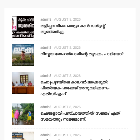
admin3
AUGUST 8, 2026
തളിപ്പറമ്പിലെ ഓട്ടോ കണ്‍സള്‍ട്ടന്റ്
തൂങ്ങിമരിച്ചു.
admin3
AUGUST 8, 2026
വിസ്മയ മോഹന്‍ലാലിന്റെ തുടക്കം പാളിയോ?
admin3
AUGUST 8, 2026
ചെറുപുഴയിലെ കാലവര്‍ഷക്കെടുതി:
പ്രത്യേക പാക്കേജ് അനുവദിക്കണം-
എല്‍ഡിഎഫ്
admin3
AUGUST 8, 2026
ചെങ്ങളായി പഞ്ചായത്തില്‍ ‘സജ്ജം’ എത്
സമയത്തും സജ്ജമാണ്.
admin3
AUGUST 7, 2026