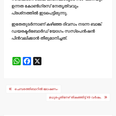
ഉന്നത കോണ്‍ഗ്രസ് നേതൃത്വവും
പ്രശ്‌നത്തില്‍ ഇടപെട്ടിരുന്നു.
ഇതേതുടര്‍ന്നാണ് കഴിഞ്ഞ ദിവസം നടന്ന ബാങ്ക്
ഡയരക്ടര്‍ബോര്‍ഡ് യോഗം സസ്‌പെന്‍ഷന്‍
പിന്‍വലിക്കാന്‍ തീരുമാനിച്ചത്.
W
F
X
h
a
at
c
s
e
Post
ചെമ്പരത്തിബാറില്‍ മോഷണം-
A
b
navigation
മധുരപ്പതിനേഴ് തികഞ്ഞിട്ട് 49 വര്‍ഷം.
p
o
p
o