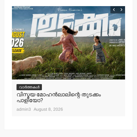
k
വ
ചെ
വാർത്തകൾ
പ്
വിസ്മയ മോഹന്‍ലാലിന്റെ തുടക്കം
എ
പാളിയോ?
adm
admin3
August 8, 2026