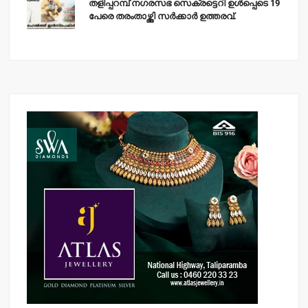
തളിപ്പറമ്പ് നഗരസഭ സെക്രട്ടെറി ഉള്‍പ്പെടെ 19
പേരെ തരംതാഴ്ത്തി സര്‍ക്കാര്‍ ഉത്തരവ്.