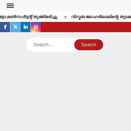
Skip
to
കണ്‍സള്‍ട്ടന്റ് തൂങ്ങിമരിച്ചു.
വിസ്മയ മോഹന്‍ലാലിന്റെ തുടക്ക
content
facebook
twitter
linkedin
instagram
Search