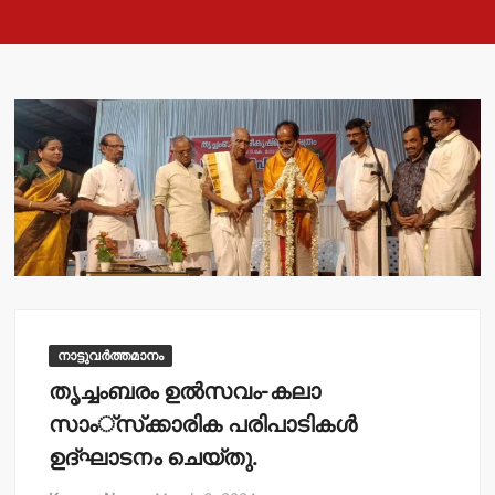
നാട്ടുവർത്തമാനം
തൃച്ചംബരം ഉല്‍സവം-കലാ
സാം്‌സ്‌ക്കാരിക പരിപാടികള്‍
ഉദ്ഘാടനം ചെയ്തു.