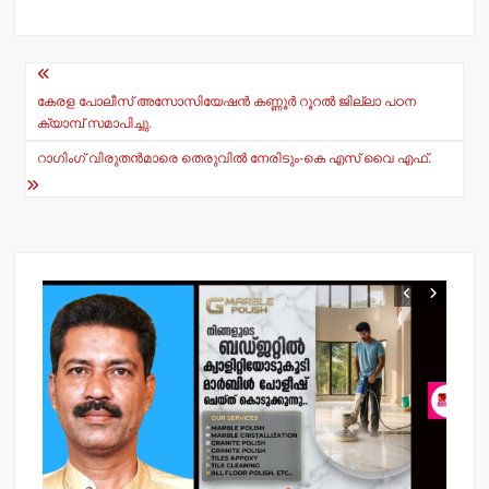
at
c
s
e
Post
A
b
navigation
p
o
കേരള പോലീസ് അസോസിയേഷന്‍ കണ്ണൂര്‍ റൂറല്‍ ജില്ലാ പഠന
ക്യാമ്പ് സമാപിച്ചു.
p
o
റാഗിംഗ് വിരുതന്‍മാരെ തെരുവില്‍ നേരിടും-കെ എസ് വൈ എഫ്.
k