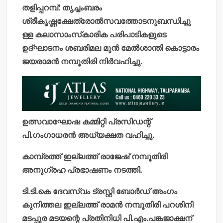
തളിപ്പറമ്പ്: തൃച്ചംബരം
ശ്രീകൃഷ്ണക്ഷേത്രോല്‍സവത്തോടനുബന്ധിച്ചു
ള്ള കലാസാംസ്‌കാരിക പരിപാടികളുടെ
ഉദ്ഘാടനം ശബരിമല മുന്‍ മേല്‍ശാന്തി കൊട്ടാരം
ജയരാമന്‍ നമ്പൂതിരി നിര്‍വഹിച്ചു.
ഉത്സവാഘോഷ കമ്മിറ്റി പ്രസിഡന്റ്
പി.ഗംഗാധരന്‍ അധ്യക്ഷത വഹിച്ചു.
കാമ്പ്രത്ത് ഇല്ലത്ത് രാജേഷ് നമ്പൂതിരി
അനുഗ്രഹ പ്രഭാഷണം നടത്തി.
ടി.ടി.കെ ദേവസ്വം ട്രസ്റ്റി ബോര്‍ഡ് അംഗം
കുനിത്തല ഇല്ലത്ത് രാമന്‍ നമ്പൂതിരി പറശിനി
മടപ്പുര മടയന്റെ പ്രതിനിധി പി.എം.പങ്കജാക്ഷന്