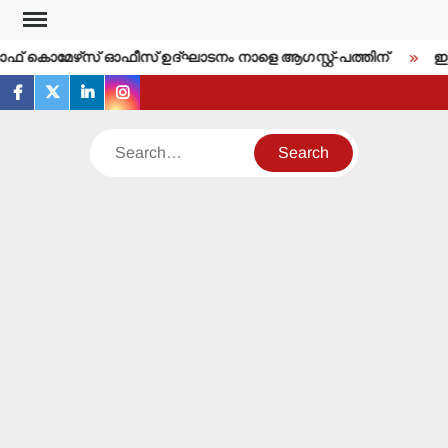
Skip
to
‍ ഓഫ് കൊമേഴ്‌സ് ഓഫീസ് ഉദ്ഘാടനം നാളെ ആഗസ്റ്റ്-പത്തിന്
ഇന്ന
content
facebook
twitter
linkedin
instagram
Search