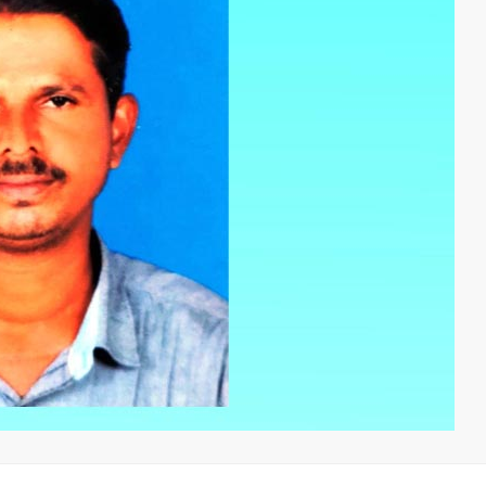
മന്ത്രി അനൂപ് ജേക്കബ്
തളിപ്പറമ്
നാളെ
സെക്രട്ടെറ
പാടിയോട്ടുചാലില്‍
19 പേരെ തര
മാവേലി സൂപ്പര്‍ സ്റ്റോര്‍
സര്‍ക്കാര്‍
ഉദ്ഘാടനം ചെയ്യും.
admin3
Augus
admin3
August 6, 2026