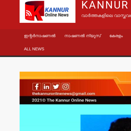
KANNUR
വാർത്തകളിലെ വാസ്തവ
ഇന്റർനാഷണൽ
നാഷണൽ ന്യൂസ്
കേരളം
ALL NEWS