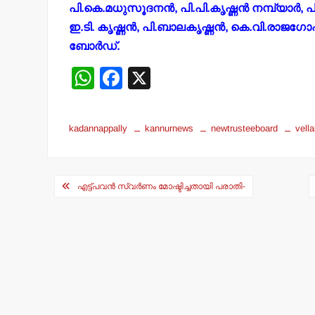
പി.കെ.മധുസൂദനന്‍, പി.പി.കൃഷ്ണന്‍ നമ്പ്യാര്‍, പി
ഇ.ടി. കൃഷ്ണന്‍, പി.ബാലകൃഷ്ണന്‍, കെ.വി.രാജഗോ
ബോര്‍ഡ്.
W
F
X
h
a
at
c
kadannappally
kannurnews
newtrusteeboard
vell
s
e
A
b
Post
p
o
എട്ട്പവന്‍ സ്വര്‍ണം മോഷ്ടിച്ചതായി പരാതി-
navigation
p
o
k