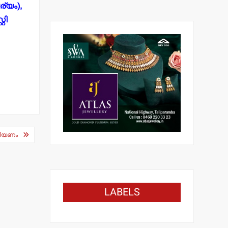
ര്യം),
റി
അറിയണം
LABELS