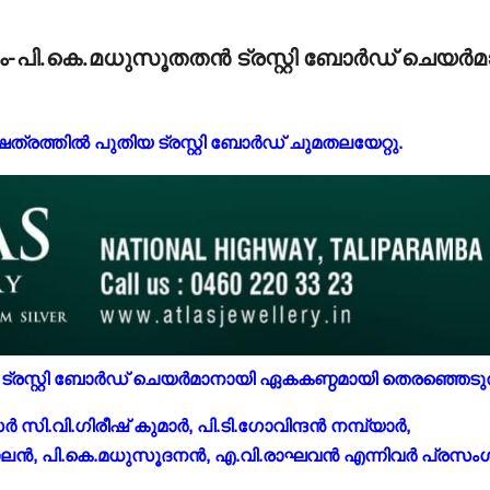
ം-പി.കെ.മധുസൂതതന്‍ ട്രസ്റ്റി ബോര്‍ഡ് ചെയര്‍മാ
േത്രത്തില്‍ പുതിയ ട്രസ്റ്റി ബോര്‍ഡ് ചുമതലയേറ്റു.
്രസ്റ്റി ബോര്‍ഡ് ചെയര്‍മാനായി ഏകകണ്ഠമായി തെരഞ്ഞെടുത
സി.വി.ഗിരീഷ് കുമാര്‍, പി.ടി.ഗോവിന്ദന്‍ നമ്പ്യാര്‍,
ലന്‍, പി.കെ.മധുസൂദനന്‍, എ.വി.രാഘവന്‍ എന്നിവര്‍ പ്രസംഗിച