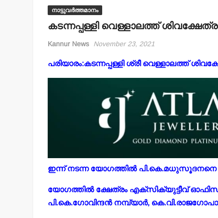
നാട്ടുവർത്തമാനം
കടന്നപ്പള്ളി വെള്ളാലത്ത് ശിവക്ഷേത്ര
Kannur News
November 23, 2021
പരിയാരം:കടന്നപ്പള്ളി ശ്രീ വെള്ളാലത്ത് ശിവക്ഷ
ഇന്ന് നടന്ന യോഗത്തില്‍ പി.കെ.മധുസൂദനനെ ട
യോഗത്തില്‍ ക്ഷേത്രം എക്‌സിക്യുട്ടീവ് ഓഫിസര്‍ 
പി.കെ.ഗോവിന്ദന്‍ നമ്പ്യാര്‍, കെ.വി.രാജഗോപാ