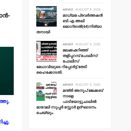
admin3
AUGUST 6, 2026
ന്‍-
മാധ്യമ പ്രവര്‍ത്തകന്‍
ബി.എ.അലി
മൊഗ്രാല്‍(64)നിര്യാ
തനായി
admin3
AUGUST 6, 2026
മലക്കംമറിഞ്ഞ്
തളിപ്പറമ്പ് പോലീസ്-
പോലീസ്
മേധാവിയുടെ റിപ്പോര്‍ട്ട് തേടി
ഹൈക്കോടതി.
admin3
AUGUST 6, 2026
മന്ത്രി അനൂപ് ജേക്കബ്
നാളെ
പാടിയോട്ടുചാലില്‍
്തു.
മാവേലി സൂപ്പര്‍ സ്റ്റോര്‍ ഉദ്ഘാടനം
ചെയ്യും.
്ചു.