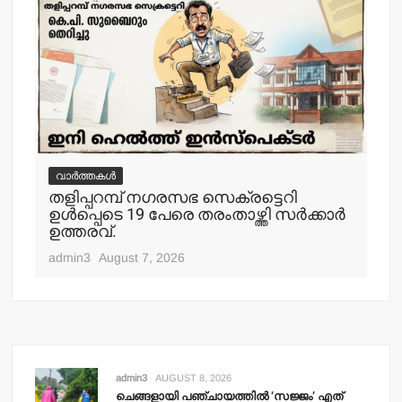
വാർത്തകൾ
വ
തളിപ്പറമ്പ് നഗരസഭ സെക്രട്ടെറി
തള
ഉള്‍പ്പെടെ 19 പേരെ തരംതാഴ്ത്തി സര്‍ക്കാര്‍
കാ
ഉത്തരവ്.
adm
admin3
August 7, 2026
admin3
AUGUST 8, 2026
ചെങ്ങളായി പഞ്ചായത്തില്‍ ‘സജ്ജം’ എത്