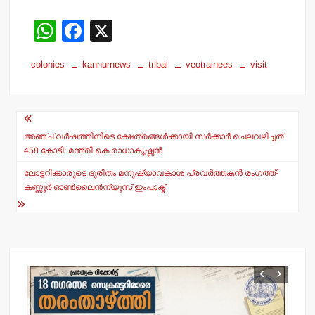
W
F
X
h
a
colonies
kannurnews
tribal
veotrainees
visit
at
c
s
e
Post
A
b
navigation
p
o
അഞ്ച് വര്‍ഷത്തിനിടെ ക്ഷേത്രങ്ങള്‍ക്കായി സര്‍ക്കാര്‍ ചെലവഴിച്ചത്
458 കോടി: മന്ത്രി കെ രാധാകൃഷ്ണന്‍
p
o
ലോട്ടറിക്കാരുടെ ദുരിതം മനുഷ്യാവകാശ പ്രവര്‍ത്തകന്‍ രംഗത്ത്-
k
കണ്ണൂര്‍ ഓണ്‍ലൈന്‍ന്യൂസ് ഇംപാക്ട്