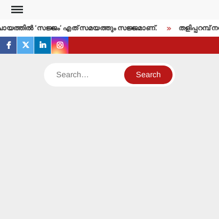
Skip
to
ത്തില്‍ ‘സജ്ജം’ എത് സമയത്തും സജ്ജമാണ്.
തളിപ്പറമ്പ് നഗ
content
facebook
twitter
linkedin
instagram
Search