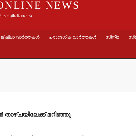
ONLINE NEWS
ൾ മറയില്ലാതെ
ജില്ലാ വാർത്തകൾ
പ്രാദേശിക വാർത്തകൾ
സിനിമ
സ്
വാർത്തകൾ
വാർത്തകൾ
മന്ത്രി അനൂപ് ജേക്കബ്
തളിപ്പറമ്
നാളെ
സെക്രട്ടെറ
പാടിയോട്ടുചാലില്‍
19 പേരെ തര
വന്‍ താഴ്ചയിലേക്ക് മറിഞ്ഞു
മാവേലി സൂപ്പര്‍ സ്റ്റോര്‍
സര്‍ക്കാര്‍
ഉദ്ഘാടനം ചെയ്യും.
admin3
Augus
admin3
August 6, 2026