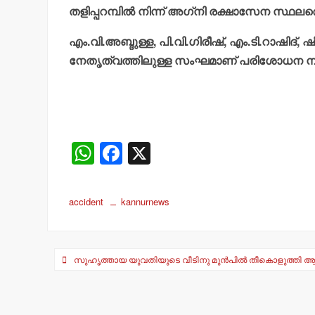
തളിപ്പറമ്പില്‍ നിന്ന് അഗ്‌നി രക്ഷാസേന സ്ഥ
എം.വി.അബ്ദുള്ള, പി.വി.ഗിരീഷ്, എം.ടി.റാഷിദ്, ഷ
നേതൃത്വത്തിലുള്ള സംഘമാണ് പരിശോധന നട
W
F
X
h
a
at
c
accident
kannurnews
s
e
A
b
Post
p
o
സുഹൃത്തായ യുവതിയുടെ വീടിനു മുന്‍പില്‍ തീകൊളുത്തി ആത്മ
navigation
p
o
k