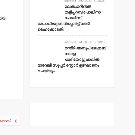
AUGUST 6, 2026
admin3
മലക്കംമറിഞ്ഞ്
തളിപ്പറമ്പ് പോലീസ്-
ുടെ
പോലീസ്
മേധാവിയുടെ റിപ്പോര്‍ട്ട് തേടി
ഹൈക്കോടതി.
AUGUST 6, 2026
admin3
മന്ത്രി അനൂപ് ജേക്കബ്
നാളെ
പാടിയോട്ടുചാലില്‍
മാവേലി സൂപ്പര്‍ സ്റ്റോര്‍ ഉദ്ഘാടനം
ചെയ്യും.
ാതയായി.