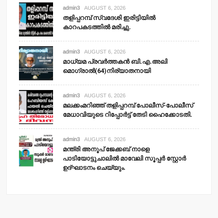
admin3
AUGUST 6, 2026
തളിപ്പറമ്പ് സ്വദേശി ഇരിട്ടിയില്‍
കാറപകടത്തില്‍ മരിച്ചു.
admin3
AUGUST 6, 2026
മാധ്യമ പ്രവര്‍ത്തകന്‍ ബി.എ.അലി
മൊഗ്രാല്‍(64)നിര്യാതനായി
admin3
AUGUST 6, 2026
മലക്കംമറിഞ്ഞ് തളിപ്പറമ്പ് പോലീസ്-പോലീസ്
മേധാവിയുടെ റിപ്പോര്‍ട്ട് തേടി ഹൈക്കോടതി.
admin3
AUGUST 6, 2026
മന്ത്രി അനൂപ് ജേക്കബ് നാളെ
പാടിയോട്ടുചാലില്‍ മാവേലി സൂപ്പര്‍ സ്റ്റോര്‍
ഉദ്ഘാടനം ചെയ്യും.