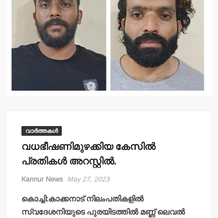
വാർത്തകൾ
വധഭീഷണിമുഴക്കിയ കേസില്‍
പ്രതികള്‍ അറസ്റ്റില്‍.
Kannur News
May 27, 2023
കൊച്ചി:കാക്കനാട് നിലംപതികളില്‍
സ്വദേശനിയുടെ പുരയിടത്തില്‍ മണ്ണ് ലെവല്‍