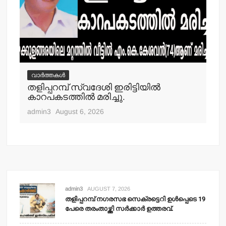
വാർത്തകൾ
വ
തളിപ്പറമ്പ് സ്വദേശി ഇരിട്ടിയില്‍
മാ
്‍
കാറപകടത്തില്‍ മരിച്ചു.
മൊ
admin3
August 6, 2026
adm
admin3
AUGUST 7, 2026
തളിപ്പറമ്പ് നഗരസഭ സെക്രട്ടെറി ഉള്‍പ്പെടെ 19
പേരെ തരംതാഴ്ത്തി സര്‍ക്കാര്‍ ഉത്തരവ്.