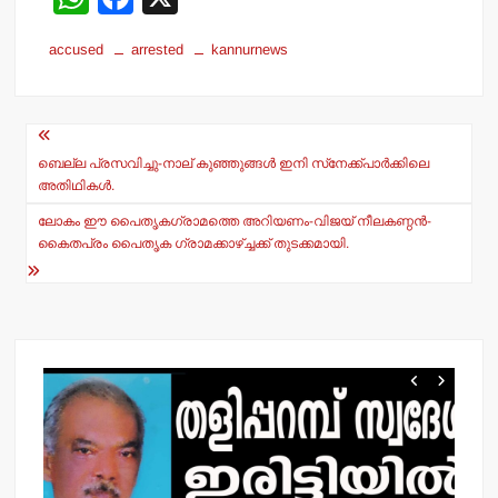
h
a
accused
arrested
kannurnews
at
c
s
e
Post
A
b
navigation
p
o
ബെല്ല പ്രസവിച്ചു-നാല് കുഞ്ഞുങ്ങള്‍ ഇനി സ്‌നേക്ക്പാര്‍ക്കിലെ
അതിഥികള്‍.
p
o
ലോകം ഈ പൈതൃകഗ്രാമത്തെ അറിയണം-വിജയ് നീലകണ്ഠന്‍-
k
കൈതപ്രം പൈതൃക ഗ്രാമക്കാഴ്ച്ചക്ക് തുടക്കമായി.