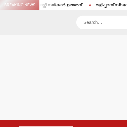
Skip
േരെ തരംതാഴ്ത്തി സര്‍ക്കാര്‍ ഉത്തരവ്.
BREAKING NEWS
തളിപ്പറമ്പ് സ്വദേശി ഇരിട്
to
content
Search