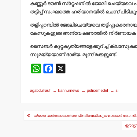
കണ്ണൂര്‍ ടൗണ്‍ സ്‌റ്റേഷനില്‍ ജോലി ചെയ്യവെ
തട്ടിപ്പ് സംഘത്തെ ഹരിയാനയില്‍ ചെന്ന് പിടി
തളിപ്പറമ്പില്‍ ജോലിചെയ്യവെ തട്ടിപ്പുകാരനായ 
കേസുകളുടെ അന്വേഷണത്തില്‍ നിര്‍ണായക പങ
സൈബര്‍ കുറ്റകൃത്യങ്ങളേക്കുറിച്ച് ക്ലാസുകലെ
സുമയ്യയാണ് ഭാര്യ. മൂന്ന് മക്കളുണ്ട്.
W
F
X
h
a
at
c
agabdulrauf
kannurnews
policemedel
si
s
e
A
b
Post
p
o
വ്യാജ വാര്‍ത്തക്കെതിരെ പ്രതിഷേധിക്കുക-മലബാര്‍ ദേവ
navigation
p
o
ഈസ്റ്