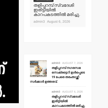
പ് നഗരസഭ
തളിപ്പറമ്പ് സ്വദേശി
വാർത്തകൾ
ി ഉള്‍പ്പെടെ
ഇരിട്ടിയില്‍
മാധ്യമ പ
ംതാഴ്ത്തി
കാറപകടത്തില്‍ മരിച്ചു.
ബി.എ.അ
 ഉത്തരവ്.
മൊഗ്രാല
admin3
August 6, 2026
t 7, 2026
admin3
Aug
admin3
AUGUST 7, 2026
തളിപ്പറമ്പ് നഗരസഭ
സെക്രട്ടെറി ഉള്‍പ്പെടെ
19 പേരെ തരംതാഴ്ത്തി
സര്‍ക്കാര്‍ ഉത്തരവ്.
admin3
AUGUST 6, 2026
തളിപ്പറമ്പ് സ്വദേശി
ഇരിട്ടിയില്‍
കാറപകടത്തില്‍ മരിച്ചു.