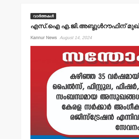
വാർത്തകൾ
എസ്.ഐ എ.ജി.അബ്ദുള്‍റൗഫിന് മുഖ്
Kannur News
August 14, 2024