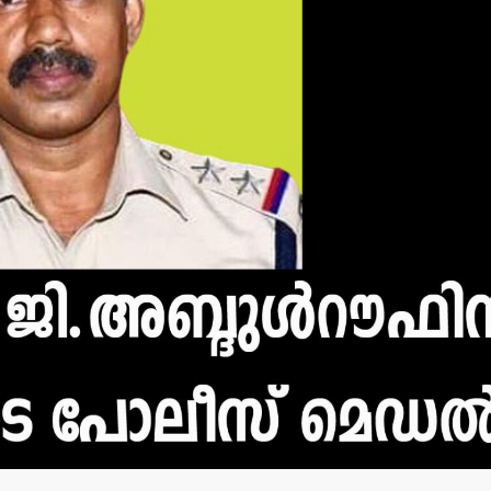
മന്ത്രി അനൂപ് ജേക്കബ്
തളിപ്പറമ്
നാളെ
സെക്രട്ടെറ
പാടിയോട്ടുചാലില്‍
19 പേരെ തര
മാവേലി സൂപ്പര്‍ സ്റ്റോര്‍
സര്‍ക്കാര്‍
ഉദ്ഘാടനം ചെയ്യും.
admin3
Augus
admin3
August 6, 2026