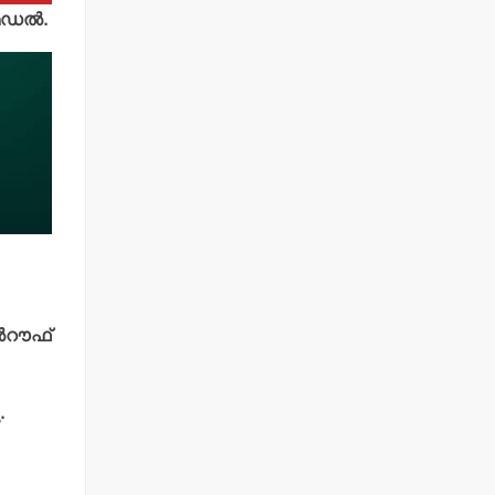
ഡല്‍.
്‍റൗഫ്
.