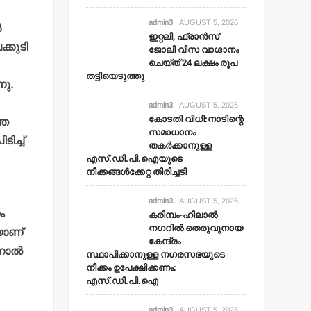
admin3
AUGUST 5, 2026
‍
ഇറ്റലി, ഫ്രാന്‍സ്
്കുടി
ജോലി വിസ വാഗ്ദാനം
ചെയ്ത് 24 ലക്ഷം രൂപ
തട്ടിയെടുത്തു
നു.
admin3
AUGUST 5, 2026
കോടതി വിധി:നാടിന്റെ
തെ
സമാധാനം
ിച്ച്
തകര്‍ക്കാനുള്ള
എസ്.ഡി.പി.ഐയുടെ
നീക്കങ്ങള്‍ക്കേറ്റ തിരിച്ചടി
admin3
AUGUST 5, 2026
ം
കരിമ്പം-ഹിലാല്‍
നഗറില്‍ തെരുവുനായ
യാണ്
കേന്ദ്രം
ാല്‍
സ്ഥാപിക്കാനുള്ള നഗരസഭയുടെ
നീക്കം ഉപേക്ഷിക്കണം:
എസ്.ഡി.പി.ഐ
admin3
AUGUST 5, 2026