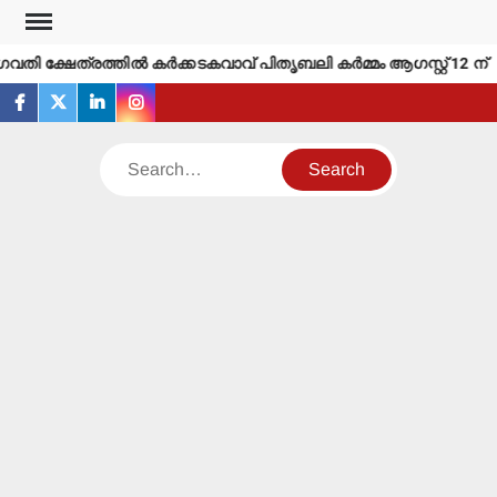
Skip
to
ഗവതി ക്ഷേത്രത്തില്‍ കര്‍ക്കടകവാവ് പിതൃബലി കര്‍മ്മം ആഗസ്റ്റ് 12 ന്
content
facebook
twitter
linkedin
instagram
Search