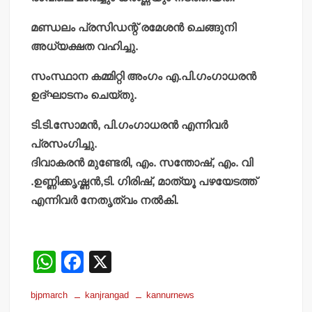
മണ്ഡലം പ്രസിഡന്റ് രമേശന്‍ ചെങ്ങുനി
അധ്യക്ഷത വഹിച്ചു.
സംസ്ഥാന കമ്മിറ്റി അംഗം എ.പി.ഗംഗാധരന്‍
ഉദ്ഘാടനം ചെയ്തു.
ടി.ടി.സോമന്‍, പി.ഗംഗാധരന്‍ എന്നിവര്‍
പ്രസംഗിച്ചു.
ദിവാകരന്‍ മുണ്ടേരി, എം. സന്തോഷ്, എം. വി
.ഉണ്ണിക്കൃഷ്ണന്‍,ടി. ഗിരിഷ്, മാത്യൂ പഴയേടത്ത്
എന്നിവര്‍ നേതൃത്വം നല്‍കി.
W
F
X
h
a
bjpmarch
kanjrangad
kannurnews
at
c