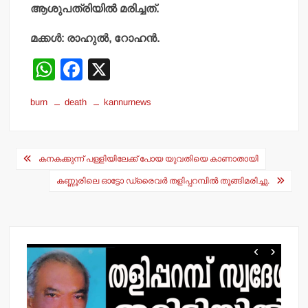
ആശുപത്രിയില്‍ മരിച്ചത്.
മക്കള്‍: രാഹുല്‍, റോഹന്‍.
W
F
X
h
a
burn
death
kannurnews
at
c
s
e
Post
A
b
കനകക്കുന്ന് പള്ളിയിലേക്ക് പോയ യുവതിയെ കാണാതായി
navigation
p
o
കണ്ണൂരിലെ ഓട്ടോ ഡ്രൈവര്‍ തളിപ്പറമ്പില്‍ തൂങ്ങിമരിച്ചു.
p
o
k