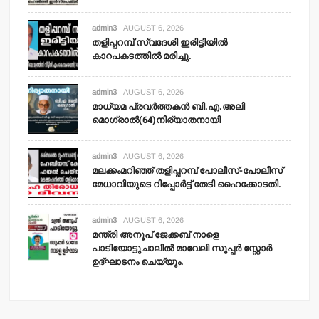
admin3
AUGUST 6, 2026
തളിപ്പറമ്പ് സ്വദേശി ഇരിട്ടിയില്‍
കാറപകടത്തില്‍ മരിച്ചു.
admin3
AUGUST 6, 2026
മാധ്യമ പ്രവര്‍ത്തകന്‍ ബി.എ.അലി
മൊഗ്രാല്‍(64)നിര്യാതനായി
admin3
AUGUST 6, 2026
മലക്കംമറിഞ്ഞ് തളിപ്പറമ്പ് പോലീസ്-പോലീസ്
മേധാവിയുടെ റിപ്പോര്‍ട്ട് തേടി ഹൈക്കോടതി.
admin3
AUGUST 6, 2026
മന്ത്രി അനൂപ് ജേക്കബ് നാളെ
പാടിയോട്ടുചാലില്‍ മാവേലി സൂപ്പര്‍ സ്റ്റോര്‍
ഉദ്ഘാടനം ചെയ്യും.