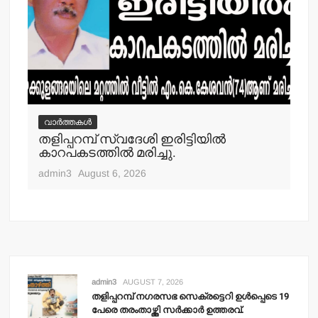
വാർത്തകൾ
വ
തളിപ്പറമ്പ് സ്വദേശി ഇരിട്ടിയില്‍
മാ
്‍
കാറപകടത്തില്‍ മരിച്ചു.
മൊ
admin3
August 6, 2026
adm
admin3
AUGUST 7, 2026
തളിപ്പറമ്പ് നഗരസഭ സെക്രട്ടെറി ഉള്‍പ്പെടെ 19
പേരെ തരംതാഴ്ത്തി സര്‍ക്കാര്‍ ഉത്തരവ്.