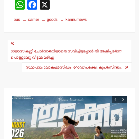
W
F
X
h
a
bus
carrier
goods
kannurnews
at
c
s
e
Post
A
b
navigation
p
o
ഗ്യാസ് കുറ്റി ചോര്‍ന്നതറിയാതെ സ്വിച്ചിട്ടപ്പോള്‍ തീ ആളിപ്പടര്‍ന്ന്
പൊള്ളലേറ്റ വീട്ടമ്മ മരിച്ചു
p
o
സ്ഥാപനം ലോകപ്രസിദ്ധം, റോഡ് പക്ഷെ, കുപ്രസിദ്ധം.
k