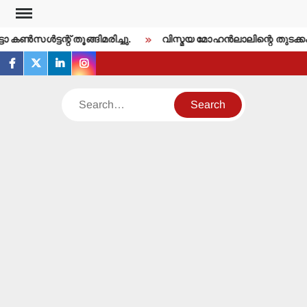
Skip
to
ണ്‍സള്‍ട്ടന്റ് തൂങ്ങിമരിച്ചു.
വിസ്മയ മോഹന്‍ലാലിന്റെ തുടക്കം
content
facebook
twitter
linkedin
instagram
Search