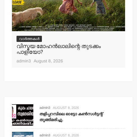
വ
ചെ
വാർത്തകൾ
പ്
വിസ്മയ മോഹന്‍ലാലിന്റെ തുടക്കം
എ
പാളിയോ?
adm
admin3
August 8, 2026
admin3
AUGUST 8, 2026
തളിപ്പറമ്പിലെ ഓട്ടോ കണ്‍സള്‍ട്ടന്റ്
തൂങ്ങിമരിച്ചു.
admin3
AUGUST 8, 2026