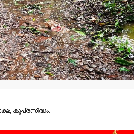
മന്ത്രി അനൂപ് ജേക്കബ്
തളിപ്പറമ്
നാളെ
സെക്രട്ടെറ
പാടിയോട്ടുചാലില്‍
19 പേരെ തര
മാവേലി സൂപ്പര്‍ സ്റ്റോര്‍
സര്‍ക്കാര്‍
ഉദ്ഘാടനം ചെയ്യും.
admin3
Augus
admin3
August 6, 2026
െ, കുപ്രസിദ്ധം.