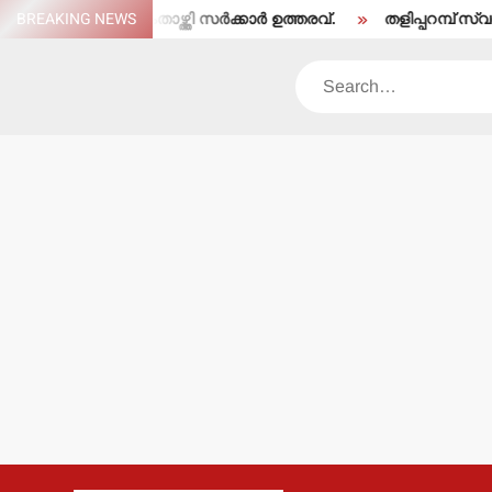
Skip
രെ തരംതാഴ്ത്തി സര്‍ക്കാര്‍ ഉത്തരവ്.
BREAKING NEWS
തളിപ്പറമ്പ് സ്വദേശി ഇരിട്ട
to
content
Search