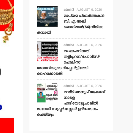
admin3
AUGUST 6, 2026
മാധ്യമ പ്രവര്‍ത്തകന്‍
ബി.എ.അലി
മൊഗ്രാല്‍(64)നിര്യാ
തനായി
admin3
AUGUST 6, 2026
മലക്കംമറിഞ്ഞ്
തളിപ്പറമ്പ് പോലീസ്-
പോലീസ്
മേധാവിയുടെ റിപ്പോര്‍ട്ട് തേടി
ഹൈക്കോടതി.
admin3
AUGUST 6, 2026
മന്ത്രി അനൂപ് ജേക്കബ്
നാളെ
പാടിയോട്ടുചാലില്‍
മാവേലി സൂപ്പര്‍ സ്റ്റോര്‍ ഉദ്ഘാടനം
ചെയ്യും.