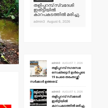
പ് നഗരസഭ
തളിപ്പറമ്പ് സ്വദേശി
വാർത്തകൾ
ി ഉള്‍പ്പെടെ
ഇരിട്ടിയില്‍
മാധ്യമ പ
ംതാഴ്ത്തി
കാറപകടത്തില്‍ മരിച്ചു.
ബി.എ.അ
 ഉത്തരവ്.
മൊഗ്രാല
admin3
August 6, 2026
t 7, 2026
admin3
Aug
admin3
AUGUST 7, 2026
തളിപ്പറമ്പ് നഗരസഭ
സെക്രട്ടെറി ഉള്‍പ്പെടെ
19 പേരെ തരംതാഴ്ത്തി
സര്‍ക്കാര്‍ ഉത്തരവ്.
admin3
AUGUST 6, 2026
തളിപ്പറമ്പ് സ്വദേശി
ഇരിട്ടിയില്‍
കാറപകടത്തില്‍ മരിച്ചു.