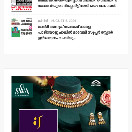
മലക്കംമറിഞ്ഞ് തളിപ്പറമ്പ് പോലീസ്-പോലീസ്
മേധാവിയുടെ റിപ്പോര്‍ട്ട് തേടി ഹൈക്കോടതി.
admin3
AUGUST 6, 2026
മന്ത്രി അനൂപ് ജേക്കബ് നാളെ
പാടിയോട്ടുചാലില്‍ മാവേലി സൂപ്പര്‍ സ്റ്റോര്‍
ഉദ്ഘാടനം ചെയ്യും.