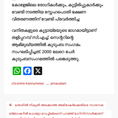
കോളേജിലെ രോഗികള്‍ക്കും, കൂട്ടിരിപ്പുകാര്‍ക്കും
വേണ്ടി നടത്തിയ സ്നേഹപൊതി ഭക്ഷണ
വിതരണത്തിന് വേണ്ടി പ്രവര്‍ത്തിച്ച
വനിതകളുടെ കൂട്ടായ്മയുടെ ഭാഗമായിട്ടാണ്
തളിപ്പറമ്പ് സി.എച്ച്. സെന്ററിന്റെ
ആഭിമുഖ്യത്തില്‍ കുടുംബ സംഗമം
സംഘടിപ്പിച്ചത്. 2000 ലേറെ പേര്‍
കുടുംബസംഗമത്തില്‍ പങ്കെടുത്തു.
W
F
X
h
a
chcentre-kannurnews
pmasalam
at
c
s
e
Post
A
b
തൊഴില്‍ നികുതി അടക്കാത്ത അഭിഭാകര്‍ക്കെതിരെ നഗരസഭ.
navigation
p
o
ബ്രോഷറില്‍ ഫോട്ടോ വെച്ചില്ലെന്ന് പറഞ്ഞ് മാറിനിന്നവര്‍ക്കാണ്