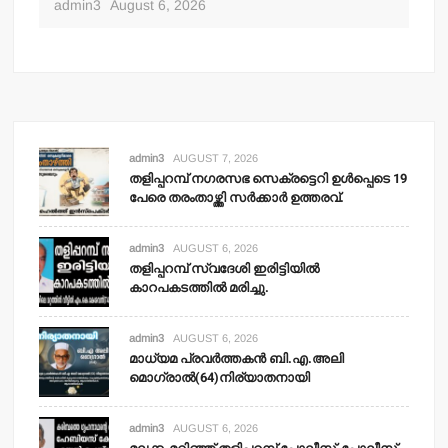
admin3
August 6, 2026
adm
admin3
AUGUST 7, 2026
തളിപ്പറമ്പ് നഗരസഭ സെക്രട്ടെറി ഉള്‍പ്പെടെ 19
പേരെ തരംതാഴ്ത്തി സര്‍ക്കാര്‍ ഉത്തരവ്.
admin3
AUGUST 6, 2026
തളിപ്പറമ്പ് സ്വദേശി ഇരിട്ടിയില്‍
കാറപകടത്തില്‍ മരിച്ചു.
admin3
AUGUST 6, 2026
മാധ്യമ പ്രവര്‍ത്തകന്‍ ബി.എ.അലി
മൊഗ്രാല്‍(64)നിര്യാതനായി
admin3
AUGUST 6, 2026