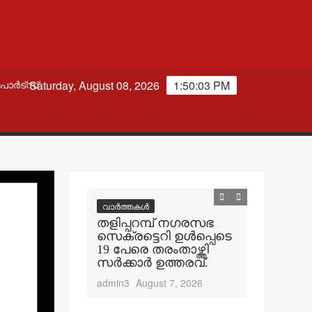
Saturday, August 08, 2026
1:50:04 PM
പോർട്സ്
വാർത്തകൾ
ി
തളിപ്പറമ്പ് നഗരസഭ
തില്‍
സെക്രട്ടെറി ഉള്‍പ്പെടെ
എത്
19 പേരെ തരംതാഴ്ത്തി
ം
സര്‍ക്കാര്‍ ഉത്തരവ്.
.
admin3
August 7, 2026
t 8, 2026
വാർത്തകൾ