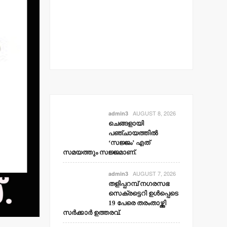
തളിപ്പറമ
ഇരിട്ടിയില
കാറപകടത്
admin3
Aug
AUGUST 8, 2026
admin3
ചെങ്ങളായി
പഞ്ചായത്തില്‍
‘സജ്ജം’ എത്
സമയത്തും സജ്ജമാണ്.
AUGUST 7, 2026
admin3
തളിപ്പറമ്പ് നഗരസഭ
സെക്രട്ടെറി ഉള്‍പ്പെടെ
19 പേരെ തരംതാഴ്ത്തി
സര്‍ക്കാര്‍ ഉത്തരവ്.