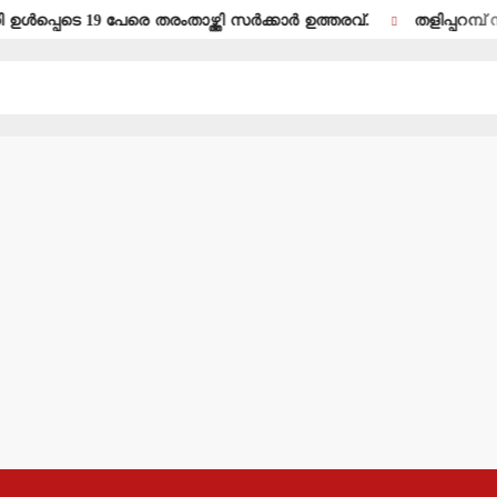
ടെ 19 പേരെ തരംതാഴ്ത്തി സര്‍ക്കാര്‍ ഉത്തരവ്.
തളിപ്പറമ്പ് സ്വദേശ