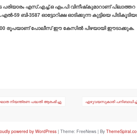
െ പരിയാരം എസ്.എച്ച്.ഒ എം.പി വിനീഷ്‌കുമാറാണ് പിലാത്തറ
്‍-59 ബി-3587 ഓട്ടോറിക്ഷ ഓടിക്കുന്ന കുട്ടിയെ പിടികൂടിയത
55,000 രൂപയാണ് പോലീസ് ഈ കേസില്‍ പിഴയായി ഈടാക്കുക.
ത നിയന്ത്രണ പദ്ധതി ആരംഭിച്ചു.
ഏഴുവയസുകാരി പനിബാധിച്ച് മ
oudly powered by WordPress
|
Theme: FreeNews
|
By
ThemeSpiral.c