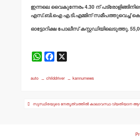
ഇന്നലെ വൈകുന്നേരം 4.30 ന് പട്രോളിങ്ങിനിട
എസ്.ബി.ഐ എ.ടി.എമ്മിന് സമീപത്തുവെച്ച് കെ.എല
ഓട്ടോറിക്ഷ പോലീസ് കസ്റ്റഡിയിലെടുത്തു. 
W
F
X
h
a
at
c
auto
childdriver
kannurnews
s
e
A
b
Post
p
o
സുസ്ഥിരയുടെ നേതൃത്വത്തില്‍ കാലാവസ്ഥ വ്യതിയാന ആഘാ
navigation
p
o
k
Pr