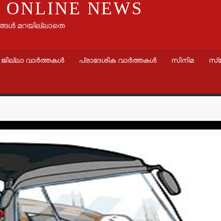
 ONLINE NEWS
ങ്ങൾ മറയില്ലാതെ
ജില്ലാ വാർത്തകൾ
പ്രാദേശിക വാർത്തകൾ
സിനിമ
സ്
വാർത്തകൾ
വാർത്തകൾ
മലക്കംമറിഞ്ഞ്
ചെങ്ങളായ
തളിപ്പറമ്പ് പോലീസ്-
പഞ്ചായത്
പോലീസ് മേധാവിയുടെ
‘സജ്ജം’ 
റിപ്പോര്‍ട്ട് തേടി
സമയത്തു
ഹൈക്കോടതി.
സജ്ജമാണ്
admin3
August 6, 2026
admin3
Augus