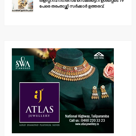
തളിപ്പറമ്പ് നഗരസഭ സെക്രട്ടെറി ഉള്‍പ്പെടെ 19
പേരെ തരംതാഴ്ത്തി സര്‍ക്കാര്‍ ഉത്തരവ്.