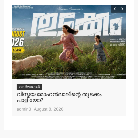
വ
ചെ
വാർത്തകൾ
പ്
വിസ്മയ മോഹന്‍ലാലിന്റെ തുടക്കം
എ
പാളിയോ?
adm
admin3
August 8, 2026