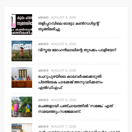
admin3
AUGUST 8, 2026
തളിപ്പറമ്പിലെ ഓട്ടോ കണ്‍സള്‍ട്ടന്റ്
തൂങ്ങിമരിച്ചു.
admin3
AUGUST 8, 2026
വിസ്മയ മോഹന്‍ലാലിന്റെ തുടക്കം പാളിയോ?
admin3
AUGUST 8, 2026
ചെറുപുഴയിലെ കാലവര്‍ഷക്കെടുതി:
പ്രത്യേക പാക്കേജ് അനുവദിക്കണം-
എല്‍ഡിഎഫ്
admin3
AUGUST 8, 2026
ചെങ്ങളായി പഞ്ചായത്തില്‍ ‘സജ്ജം’ എത്
സമയത്തും സജ്ജമാണ്.
admin3
AUGUST 7, 2026