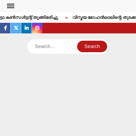
Skip
to
ണ്‍സള്‍ട്ടന്റ് തൂങ്ങിമരിച്ചു.
വിസ്മയ മോഹന്‍ലാലിന്റെ തുടക്ക
content
facebook
twitter
linkedin
instagram
Search