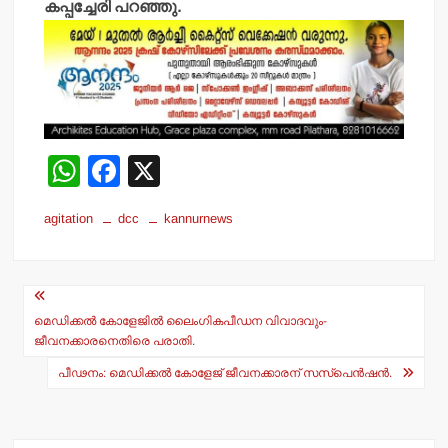
കപ്പച്ചേരി പറഞ്ഞു.
W
F
X
h
a
agitation
dcc
kannurnews
at
c
s
e
Post
A
b
navigation
p
o
മെഡിക്കല്‍ കോളേജില്‍ ലൈംഗികപീഡന വിവാദവും-
ജീവനക്കാരനെതിരെ പരാതി.
p
o
പീഢനം: മെഡിക്കല്‍ കോളേജ് ജീവനക്കാരന് സസ്‌പെന്‍ഷന്‍.
k