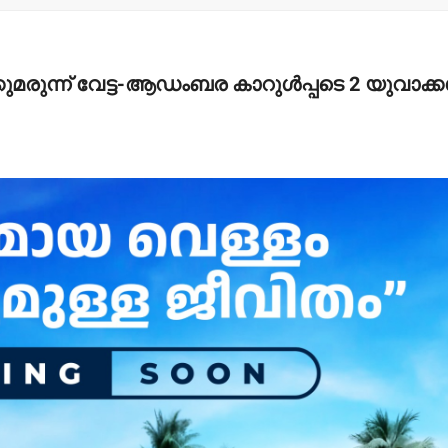
മരുന്ന് വേട്ട-ആഡംബര കാറുള്‍പ്പടെ 2 യുവാക്കള