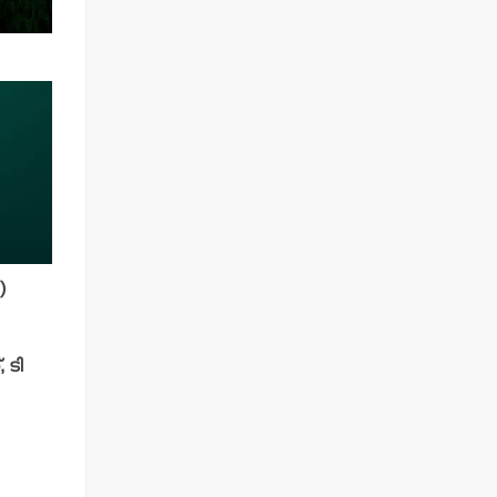
)
 ടി