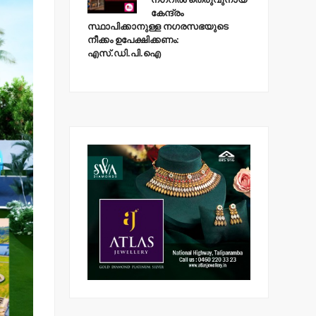
കേന്ദ്രം
സ്ഥാപിക്കാനുള്ള നഗരസഭയുടെ
നീക്കം ഉപേക്ഷിക്കണം:
എസ്.ഡി.പി.ഐ