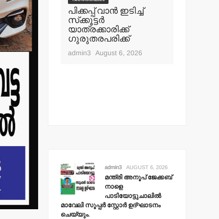
് ജേക്കബ്
പിക്കപ്പ് വാന്‍ ഇടിച്ച്
ഇറ്റലി, ഫ്ര
സ്‌ക്കൂട്ടര്‍
വിസ വാഗ്ദ
ലില്‍
യാത്രക്കാരിക്ക്
24 ലക്ഷം ര
 സ്റ്റോര്‍
ഗുരുതരപരിക്ക്
തട്ടിയെടുത്
െയ്യും.
admin3
August 6, 2026
admin3
August
, 2026
admin3
AUGUST 6, 2026
മന്ത്രി അനൂപ് ജേക്കബ്
നാളെ
പാടിയോട്ടുചാലില്‍
മാവേലി സൂപ്പര്‍ സ്റ്റോര്‍ ഉദ്ഘാടനം
ചെയ്യും.