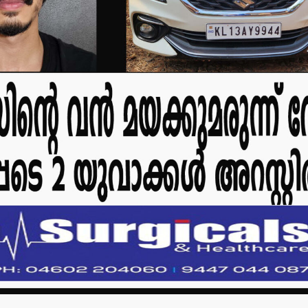
കരിമ്പം-ഹിലാല്‍
മന്ത്രി അനൂപ
നഗറില്‍ തെരുവുനായ
നാളെ
കേന്ദ്രം
പാടിയോട്ടുചാ
സ്ഥാപിക്കാനുള്ള
മാവേലി സൂപ്പര്‍
നഗരസഭയുടെ നീക്കം
ഉദ്ഘാടനം ച
ഉപേക്ഷിക്കണം:
admin3
August 6
എസ്.ഡി.പി.ഐ
admin3
August 5, 2026