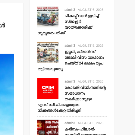
admin3
AUGUST 6, 2026
പിക്കപ്പ് വാന്‍ ഇടിച്ച്
സ്‌ക്കൂട്ടര്‍
്‍
യാത്രക്കാരിക്ക്
ഗുരുതരപരിക്ക്
admin3
AUGUST 5, 2026
ഇറ്റലി, ഫ്രാന്‍സ്
ജോലി വിസ വാഗ്ദാനം
ചെയ്ത് 24 ലക്ഷം രൂപ
തട്ടിയെടുത്തു
admin3
AUGUST 5, 2026
കോടതി വിധി:നാടിന്റെ
സമാധാനം
തകര്‍ക്കാനുള്ള
എസ്.ഡി.പി.ഐയുടെ
നീക്കങ്ങള്‍ക്കേറ്റ തിരിച്ചടി
admin3
AUGUST 5, 2026
കരിമ്പം-ഹിലാല്‍
നഗറില്‍ തെരുവുനായ