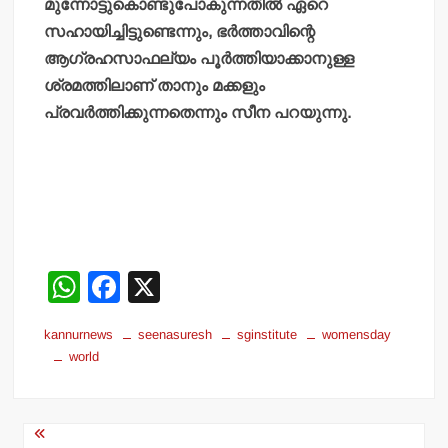
മുന്നോട്ടുകൊണ്ടുപോകുന്നതില്‍ ഏറെ
സഹായിച്ചിട്ടുണ്ടെന്നും, ഭര്‍ത്താവിന്റെ
ആഗ്രഹസാഫല്യം പൂര്‍ത്തിയാക്കാനുള്ള
ശ്രമത്തിലാണ് താനും മക്കളും
പ്രവര്‍ത്തിക്കുന്നതെന്നും സീന പറയുന്നു.
W
F
X
h
a
kannurnews
seenasuresh
sginstitute
womensday
at
c
world
s
e
A
b
Post
p
o