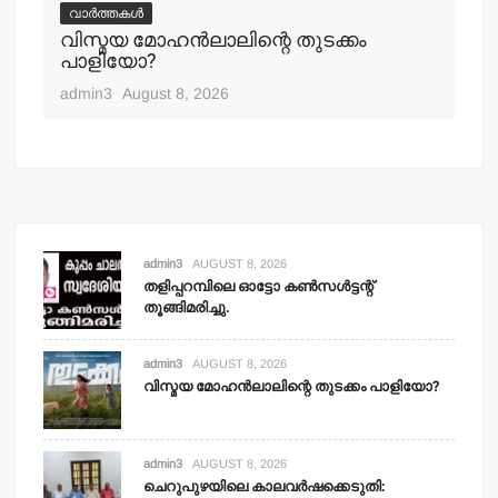
ചെറുപു
വാർത്തകൾ
പ്രത്യ
വിസ്മയ മോഹന്‍ലാലിന്റെ തുടക്കം
എല്‍ഡ
പാളിയോ?
admin3
A
admin3
August 8, 2026
admin3
AUGUST 8, 2026
തളിപ്പറമ്പിലെ ഓട്ടോ കണ്‍സള്‍ട്ടന്റ്
തൂങ്ങിമരിച്ചു.
admin3
AUGUST 8, 2026
വിസ്മയ മോഹന്‍ലാലിന്റെ തുടക്കം പാളിയോ?
admin3
AUGUST 8, 2026
ചെറുപുഴയിലെ കാലവര്‍ഷക്കെടുതി: