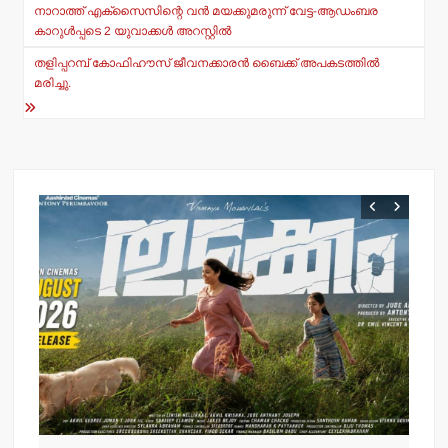
navigation
നാറാത്ത് എക്‌സൈസിന്റെ വന്‍ മയക്കുമരുന്ന് വേട്ട-ആഡംബര
p
o
കാറുള്‍പ്പടെ 2 യുവാക്കള്‍ അറസ്റ്റില്‍
k
തളിപ്പറമ്പ് കോഫിഹൗസ് ജീവനക്കാരന്‍ ബൈക്ക് അപകടത്തില്‍
മരിച്ചു.
വാർത്തക