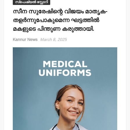
സ്പെഷ്യൽ സ്റ്റോറി
സീന സുരേഷിന്റെ വിജയം മാതൃക-
തളര്‍ന്നുപോകുമെന്ന ഘട്ടത്തില്‍
മകളുടെ പിന്തുണ കരുത്തായി.
Kannur News
March 8, 2025