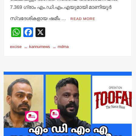
7.369 ഗ്രാം എം.ഡി.എം.എയുമായി മാണിയൂര്‍
സ്വദേശികളായ ഷമീം …
READ MORE
W
F
X
h
a
excise
kannurnews
mdma
at
c
s
e
A
b
p
o
p
o
k