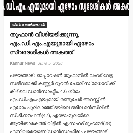
ജില്ലാ വാർത്തകൾ
തൂഫാന്‍ വീശിയടിക്കുന്നു,
എം.ഡി.എം.എയുമായി ഏഴോം
സ്വദേശികള്‍ അകത്ത്
Kannur News
June 5, 2026
പഴയങ്ങാടി: ഓപ്പറേഷന്‍ തൂഫാനില്‍ ലഹരിവേട്ട
സജീവമാക്കി കണ്ണൂര്‍ റൂറല്‍ പോലീസ് മേധാവിക്ക്
കീഴിലെ ഡാന്‍സാഫ്ടീം. 4.6 ഗ്രാം
എം.ഡി.എം.എയുമായി രണ്ടുപേര്‍ അറസ്റ്റില്‍.
ഏഴോം പുല്ലാഞ്ഞിടയിലെ ജമീല മന്‍സിലില്‍
സി.ടി.നൗഫല്‍(47), ഏഴോംമൂലയിലെ
ആയിക്കാരകത്ത് വീട്ടില്‍ എ.സഹദ് മുഹമ്മദ്(28)
എന്നിവരെയാണ് ഡാന്‍സാഫ്ടീമും പഴയങ്ങാടി