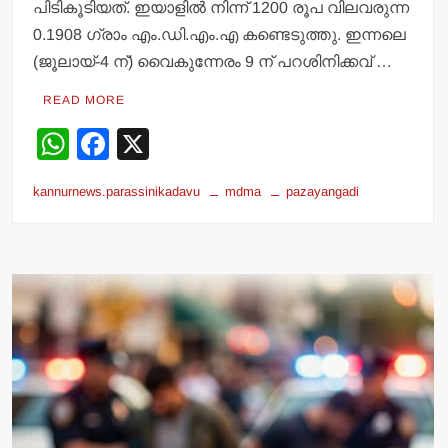
പിടികൂടിയത്. ഇയാളില്‍ നിന്ന് 1200 രൂപ വിലവരുന്ന
0.1908 ഗ്രാം എം.ഡി.എം.എ കണ്ടെടുത്തു. ഇന്നലെ
(ജൂലായ്-4 ന്) വൈകുന്നേരം 9 ന് പറശിനിക്കവ് …
READ MORE
W
F
X
h
a
kannurnews.parassinikadavu
mdma
pazayangadi
at
c
s
e
A
b
p
o
p
o
k