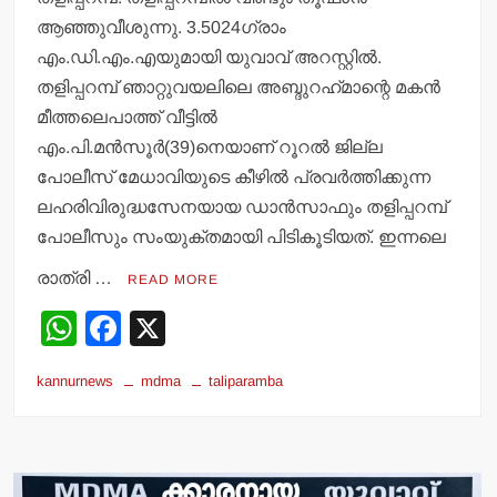
ആഞ്ഞുവീശുന്നു. 3.5024ഗ്രാം
എം.ഡി.എം.എയുമായി യുവാവ് അറസ്റ്റില്‍.
തളിപ്പറമ്പ് ഞാറ്റുവയലിലെ അബ്ദുറഹ്‌മാന്റെ മകന്‍
മീത്തലെപാത്ത് വീട്ടില്‍
എം.പി.മന്‍സൂര്‍(39)നെയാണ് റൂറല്‍ ജില്ല
പോലീസ് മേധാവിയുടെ കീഴില്‍ പ്രവര്‍ത്തിക്കുന്ന
ലഹരിവിരുദ്ധസേനയായ ഡാന്‍സാഫും തളിപ്പറമ്പ്
പോലീസും സംയുക്തമായി പിടികൂടിയത്. ഇന്നലെ
രാത്രി …
READ MORE
W
F
X
h
a
kannurnews
mdma
taliparamba
at
c
s
e
A
b