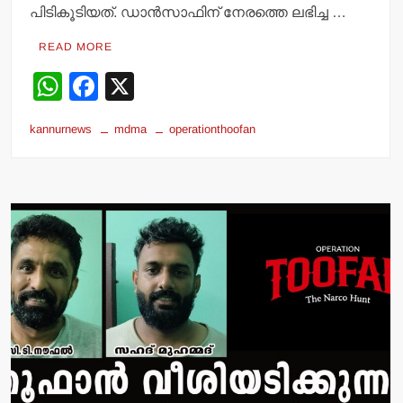
പിടികൂടിയത്. ഡാന്‍സാഫിന് നേരത്തെ ലഭിച്ച …
READ MORE
W
F
X
h
a
kannurnews
mdma
operationthoofan
at
c
s
e
A
b
p
o
p
o
k