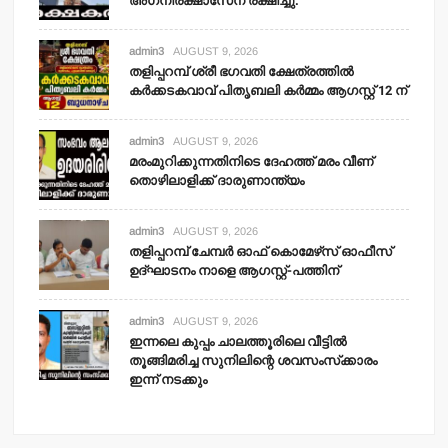
അഗ്‌നിരക്ഷാസേന രക്ഷിച്ചു.
admin3
AUGUST 9, 2026
തളിപ്പറമ്പ് ശ്രീ ഭഗവതി ക്ഷേത്രത്തില്‍
കര്‍ക്കടകവാവ് പിതൃബലി കര്‍മ്മം ആഗസ്റ്റ് 12 ന്
admin3
AUGUST 9, 2026
മരംമുറിക്കുന്നതിനിടെ ദേഹത്ത് മരം വീണ്
തൊഴിലാളിക്ക് ദാരുണാന്ത്യം
admin3
AUGUST 9, 2026
തളിപ്പറമ്പ് ചേമ്പര്‍ ഓഫ് കൊമേഴ്‌സ് ഓഫീസ്
ഉദ്ഘാടനം നാളെ ആഗസ്റ്റ്-പത്തിന്
admin3
AUGUST 9, 2026
ഇന്നലെ കുപ്പം ചാലത്തൂരിലെ വീട്ടില്‍
തൂങ്ങിമരിച്ച സുനിലിന്റെ ശവസംസ്‌ക്കാരം
ഇന്ന് നടക്കും