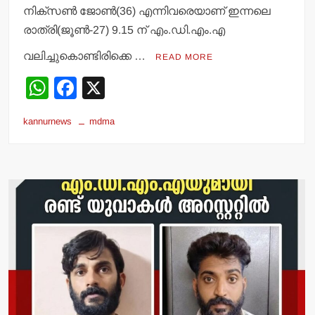
നിക്‌സണ്‍ ജോണ്‍(36) എന്നിവരെയാണ് ഇന്നലെ
രാത്രി(ജൂണ്‍-27) 9.15 ന് എം.ഡി.എം.എ
വലിച്ചുകൊണ്ടിരിക്കെ …
READ MORE
W
F
X
h
a
kannurnews
mdma
at
c
s
e
A
b
p
o
p
o
k