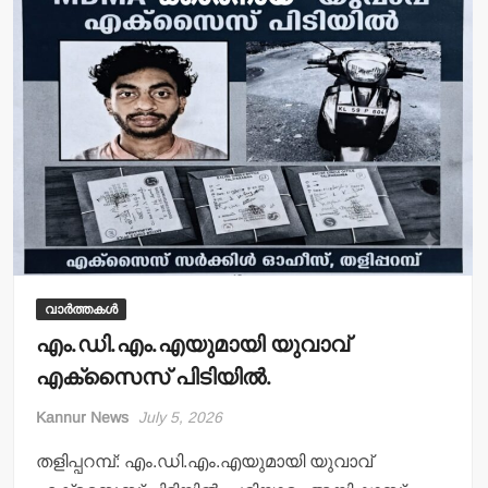
p
o
p
o
k
വാർത്തകൾ
എം.ഡി.എം.എയുമായി യുവാവ്
എക്‌സൈസ് പിടിയില്‍.
Kannur News
July 5, 2026
തളിപ്പറമ്പ്: എം.ഡി.എം.എയുമായി യുവാവ്