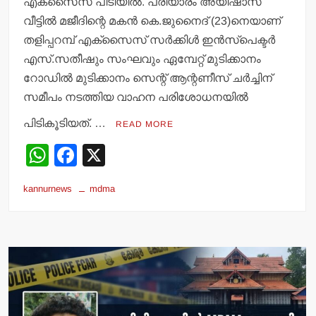
എക്‌സൈസ് പിടിയില്‍. പരിയാരം അയിഷാസ്
വീട്ടില്‍ മജീദിന്റെ മകന്‍ കെ.ജുനൈദ് (23)നെയാണ്
തളിപ്പറമ്പ് എക്‌സൈസ് സര്‍ക്കിള്‍ ഇന്‍സ്‌പെക്ടര്‍
എസ്.സതീഷും സംഘവും ഏമ്പേറ്റ് മുടിക്കാനം
റോഡില്‍ മുടിക്കാനം സെന്റ് ആന്റണീസ് ചര്‍ച്ചിന്
സമീപം നടത്തിയ വാഹന പരിശോധനയില്‍
പിടികൂടിയത്. …
READ MORE
W
F
X
h
a
kannurnews
mdma
at
c
s
e
A
b
p
o
p
o
k