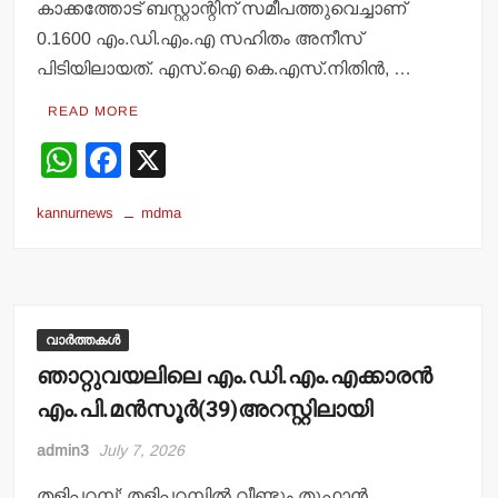
കാക്കത്തോട് ബസ്റ്റാന്റിന് സമീപത്തുവെച്ചാണ്
0.1600 എം.ഡി.എം.എ സഹിതം അനീസ്
പിടിയിലായത്. എസ്.ഐ കെ.എസ്.നിതിന്‍, …
READ MORE
W
F
X
h
a
kannurnews
mdma
at
c
s
e
A
b
p
o
വാർത്തകൾ
p
o
ഞാറ്റുവയലിലെ എം.ഡി.എം.എക്കാരന്‍
k
എം.പി.മന്‍സൂര്‍(39)അറസ്റ്റിലായി
admin3
July 7, 2026
തളിപ്പറമ്പ്: തളിപ്പറമ്പില്‍ വീണ്ടും തൂഫാന്‍