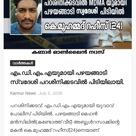
വാർത്തകൾ
എം.ഡി.എം.എയുമായി പഴയങ്ങാടി
സ്വദേശി പറശിനിക്കടവില്‍ പിടിയിലായി.
Kannur News
July 5, 2026
പറശിനിക്കടവ്: എം.ഡി.എം.എയുമായി യുവാവ്
പോലീസ് പിടിയില്‍. പഴയങ്ങാടി മെഹന്‍
മന്‍സിലില്‍(കണ്ടോത്ത് വീട്) അബ്ദുള്‍റസാക്കിന്റെ
മകന്‍ കെ.മുഹമ്മദ് റഹീസ്(24)നെയാണ്