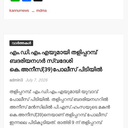
h
a
kannurnews
mdma
at
c
s
e
A
b
p
o
വാർത്തകൾ
p
o
എം.ഡി.എം.എയുമായി തളിപ്പറമ്പ്
k
ബദരിയനഗര്‍ സ്വദേശി
കെ.അനീസ്(39)പോലീസ് പിടിയില്‍
admin3
July 7, 2026
തളിപ്പറമ്പ്: എം.ഡി.എം.എയുമായി യുവാവ്
പോലീസ് പിടിയില്‍. തളിപ്പറമ്പ് ബദരിയനഗറില്‍
അനീസ് മന്‍സിലില്‍ പി.എസ്.ഹംസയുടെ മകന്‍
കെ.അനീസ്(39)നെയാണ് തളിപ്പറമ്പ് പോലീസ്
ഇന്നലെ പിടികൂടിയത്. രാത്രി 9 ന് തളിപ്പറമ്പ്