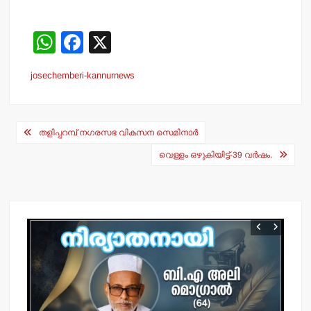
W
F
X
h
a
josechemberi-kannurnews
at
c
s
e
Post
A
b
തളിപ്പറമ്പ് നഗരസഭ വികസന സെമിനാര്‍
navigation
p
o
വെള്ളം ഒഴുകിയിട്ട്-39 വര്‍ഷം.
p
o
k