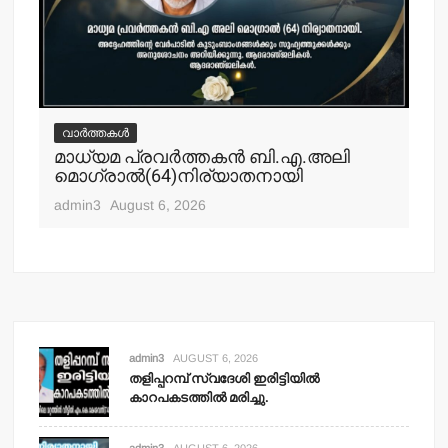
വാർത്തകൾ
വ
മാധ്യമ പ്രവര്‍ത്തകന്‍ ബി.എ.അലി
മല
മൊഗ്രാല്‍(64)നിര്യാതനായി
പോ
ഹ
admin3
August 6, 2026
adm
admin3
AUGUST 6, 2026
തളിപ്പറമ്പ് സ്വദേശി ഇരിട്ടിയില്‍
കാറപകടത്തില്‍ മരിച്ചു.
admin3
AUGUST 6, 2026