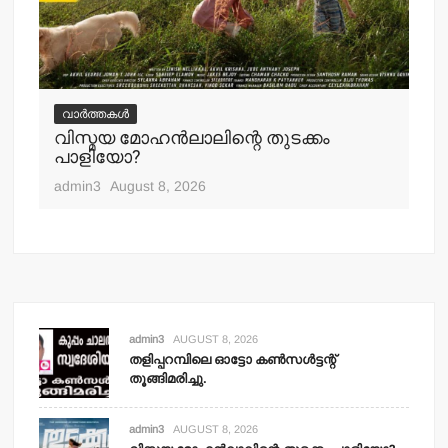
വ
ചെ
വാർത്തകൾ
പ്
വിസ്മയ മോഹന്‍ലാലിന്റെ തുടക്കം
എ
പാളിയോ?
adm
admin3
August 8, 2026
admin3
AUGUST 8, 2026
തളിപ്പറമ്പിലെ ഓട്ടോ കണ്‍സള്‍ട്ടന്റ്
തൂങ്ങിമരിച്ചു.
admin3
AUGUST 8, 2026