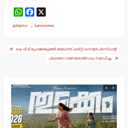
W
F
X
h
a
goldprice
kannurnews
at
c
s
e
Post
A
b
കെ.വി.ടി.മുഹമ്മദ്കുഞ്ഞി ജയ്ഹിന്ദ് ചാരിറ്റി സെന്റര്‍ പ്രസിഡന്റ്.
navigation
p
o
പിലാത്തറ ഗണേശോല്‍സവം സമാപിച്ചു.
p
o
k