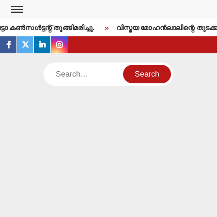
Skip
to
ണ്‍സള്‍ട്ടന്റ് തൂങ്ങിമരിച്ചു.
വിസ്മയ മോഹന്‍ലാലിന്റെ തുടക്ക
content
facebook
twitter
linkedin
instagram
Search