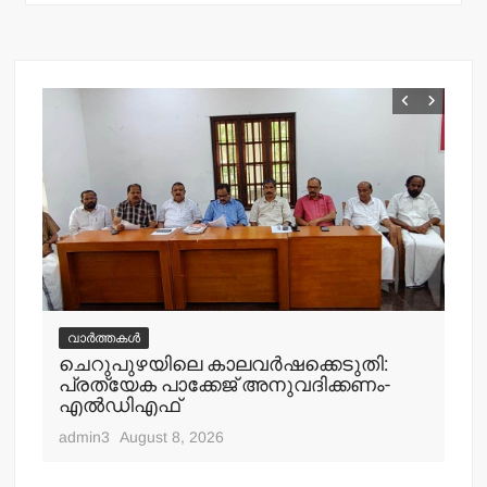
വാർത്തകൾ
ചെറുപുഴയിലെ കാലവര്‍ഷക്കെടുതി:
വ
പ്രത്യേക പാക്കേജ് അനുവദിക്കണം-
ചെ
എല്‍ഡിഎഫ്
എത
admin3
August 8, 2026
adm