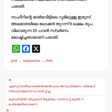
പരാതി.
സഹീറിന്റെ ഭാര്യവീട്ടിലെ റൂമിലുള്ള ഇരുമ്പ്
അലമാരയിലെ ലോക്കര്‍ തുറന്ന് 9 ലക്ഷം രൂപ
വിലവരുന്ന 20 പവന്‍ സ്വര്‍ണം
മോഷ്ടിച്ചതായാണ് പരാതി.
W
F
X
h
a
gold
taliparamba
theft
at
c
s
e
Post
A
b
navigation
p
o
ഏമ്പേറ്റ് ദേശീയപാതയില്‍ മേല്‍പാലം അനുവദിക്കണം: ബിജെപി
നിവേദനക്യാമ്പ് സംഘടിപ്പിച്ചു.
p
o
കൂവേരിയില്‍ വീടുകയറി ആക്രമം, വാട്‌സാപ്പ് കുത്ത്- 9
k
പേര്‍ക്കെതിരെ കേസ്.