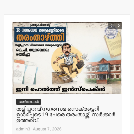
k
വാർത്തകൾ
വ
തളിപ്പറമ്പ് നഗരസഭ സെക്രട്ടെറി
തള
ഉള്‍പ്പെടെ 19 പേരെ തരംതാഴ്ത്തി സര്‍ക്കാര്‍
കാ
ഉത്തരവ്.
adm
admin3
August 7, 2026