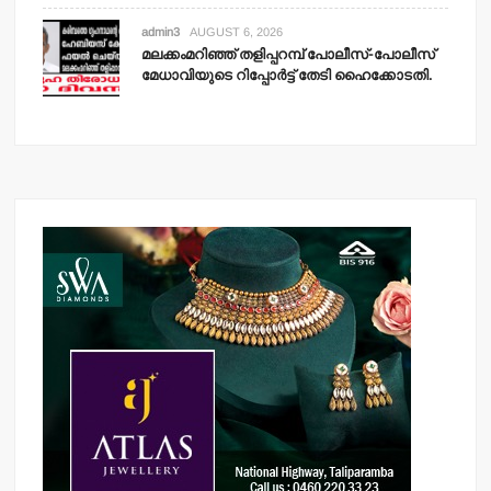
admin3
AUGUST 6, 2026
മലക്കംമറിഞ്ഞ് തളിപ്പറമ്പ് പോലീസ്-പോലീസ്
മേധാവിയുടെ റിപ്പോര്‍ട്ട് തേടി ഹൈക്കോടതി.