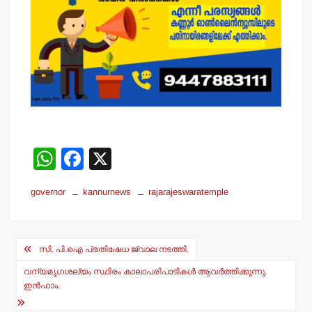
W
F
X
h
a
governor
kannurnews
rajarajeswaratemple
at
c
s
e
Post
A
b
സി. പി.ഐ പ്രതിഷേധ ജ്വാല നടത്തി.
navigation
p
o
വന്യമൃഗശല്യം സ്ഥിരം കാലാപരിപാടികള്‍ ആവര്‍ത്തിക്കുന്നു.
p
o
ഇന്‍ഫാം.