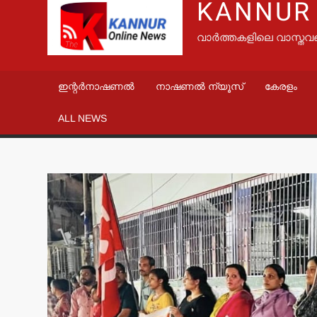
KANNUR
വാർത്തകളിലെ വാസ്തവ
ഇന്റർനാഷണൽ
നാഷണൽ ന്യൂസ്
കേരളം
ALL NEWS