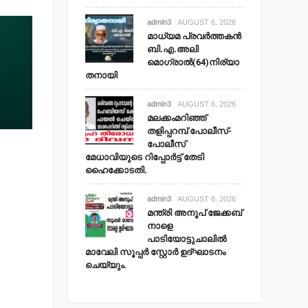
admin3
AUGUST 6, 2026
മാധ്യമ പ്രവര്‍ത്തകന്‍
ബി.എ.അലി
മൊഗ്രാല്‍(64)നിര്യാ
തനായി
admin3
AUGUST 6, 2026
മലക്കംമറിഞ്ഞ്
തളിപ്പറമ്പ് പോലീസ്-
പോലീസ്
മേധാവിയുടെ റിപ്പോര്‍ട്ട് തേടി
ഹൈക്കോടതി.
admin3
AUGUST 6, 2026
മന്ത്രി അനൂപ് ജേക്കബ്
നാളെ
പാടിയോട്ടുചാലില്‍
മാവേലി സൂപ്പര്‍ സ്റ്റോര്‍ ഉദ്ഘാടനം
ചെയ്യും.