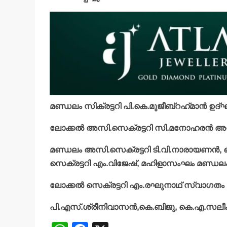
മണ്ഡലം സിക്രട്ടറി പി.കെ.മുജീബ്റഹ്‌മാൻ ഉദ
ലോക്കൽ അസി.സെക്രട്ടറി സി.മനോഹരൻ അധ്
മണ്ഡലം അസി.സെക്രട്ടറി ടി.വി.നാരായണൻ, 
സെക്രട്ടറി എം.വിജേഷ്, മഹിളാസംഘം മണ്ഡലം 
ലോക്കൽ സെക്രട്ടറി എം.രഘുനാഥ് സ്വാഗതം
പി.എസ്.ശ്രീനിവാസൻ,കെ.ബിജു, കെ.എ.സലീം,