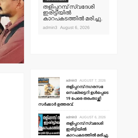
പ് നഗരസഭ
തളിപ്പറമ്പ് സ്വദേശി
വാർത്തകൾ
ി ഉള്‍പ്പെടെ
ഇരിട്ടിയില്‍
മാധ്യമ പ
ംതാഴ്ത്തി
കാറപകടത്തില്‍ മരിച്ചു.
ബി.എ.അ
 ഉത്തരവ്.
മൊഗ്രാല
admin3
August 6, 2026
t 7, 2026
admin3
Aug
admin3
AUGUST 7, 2026
തളിപ്പറമ്പ് നഗരസഭ
സെക്രട്ടെറി ഉള്‍പ്പെടെ
19 പേരെ തരംതാഴ്ത്തി
സര്‍ക്കാര്‍ ഉത്തരവ്.
admin3
AUGUST 6, 2026
തളിപ്പറമ്പ് സ്വദേശി
ഇരിട്ടിയില്‍
കാറപകടത്തില്‍ മരിച്ചു.