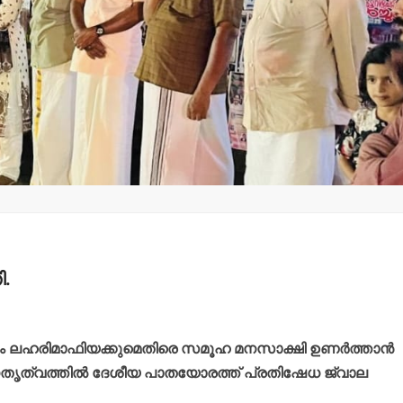
മന്ത്രി അനൂപ് ജേക്കബ്
തളിപ്പറമ്
നാളെ
സെക്രട്ടെറ
പാടിയോട്ടുചാലില്‍
19 പേരെ തര
മാവേലി സൂപ്പര്‍ സ്റ്റോര്‍
സര്‍ക്കാര്‍
ഉദ്ഘാടനം ചെയ്യും.
admin3
Augus
admin3
August 6, 2026
ി.
ക്കും ലഹരിമാഫിയക്കുമെതിരെ സമൂഹ മനസാക്ഷി ഉണർത്താൻ
െ നേതൃത്വത്തിൽ ദേശീയ പാതയോരത്ത് പ്രതിഷേധ ജ്വാല