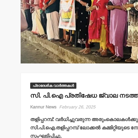
പ്രാദേശിക വാർത്തകൾ
സി. പി.ഐ പ്രതിഷേധ ജ്വാല നടത്ത
Kannur News
February 26, 2025
തളിപ്പറമ്പ്: വർധിച്ചുവരുന്ന അരുംകൊലകൾ
സി.പി.ഐ.തളിപ്പറമ്പ് ലോക്കൽ കമ്മിറ്റിയുട
സംഘടിപ്പിച്ചു.