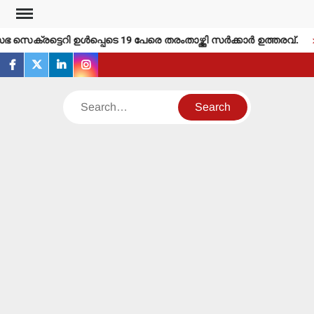
Skip
to
െക്രട്ടെറി ഉള്‍പ്പെടെ 19 പേരെ തരംതാഴ്ത്തി സര്‍ക്കാര്‍ ഉത്തരവ്.
content
facebook
twitter
linkedin
instagram
Search