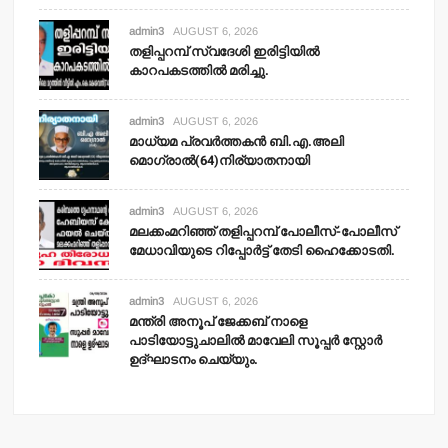
admin3
AUGUST 6, 2026
തളിപ്പറമ്പ് സ്വദേശി ഇരിട്ടിയില്‍
കാറപകടത്തില്‍ മരിച്ചു.
admin3
AUGUST 6, 2026
മാധ്യമ പ്രവര്‍ത്തകന്‍ ബി.എ.അലി
മൊഗ്രാല്‍(64)നിര്യാതനായി
admin3
AUGUST 6, 2026
മലക്കംമറിഞ്ഞ് തളിപ്പറമ്പ് പോലീസ്-പോലീസ്
മേധാവിയുടെ റിപ്പോര്‍ട്ട് തേടി ഹൈക്കോടതി.
admin3
AUGUST 6, 2026
മന്ത്രി അനൂപ് ജേക്കബ് നാളെ
പാടിയോട്ടുചാലില്‍ മാവേലി സൂപ്പര്‍ സ്റ്റോര്‍
ഉദ്ഘാടനം ചെയ്യും.