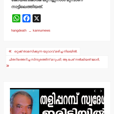
നാട്ടിലെത്തിയത്.
W
F
X
h
a
hangdeath
kannurnews
at
c
s
e
Post
A
b
ഒറ്റക്ക് താമസിക്കുന്ന യുവാവ് മരിച്ച നിലയില്‍.
navigation
p
o
ചിതറിത്തെറിച്ച സിന്ദൂരത്തിന് മറുപടി; ആ പേര് നല്‍കിയത് മോദി,
p
o
k