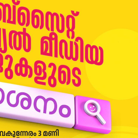
മന്ത്രി അനൂപ് ജേക്കബ്
തളിപ്പറമ്
നാളെ
സെക്രട്ടെറ
പാടിയോട്ടുചാലില്‍
19 പേരെ തര
മാവേലി സൂപ്പര്‍ സ്റ്റോര്‍
സര്‍ക്കാര്‍
ഉദ്ഘാടനം ചെയ്യും.
admin3
Augus
admin3
August 6, 2026