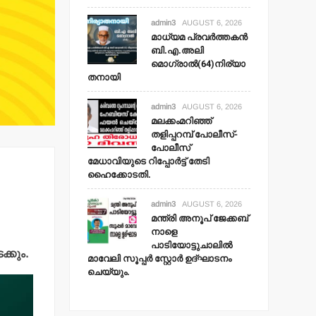
admin3
AUGUST 6, 2026
മാധ്യമ പ്രവര്‍ത്തകന്‍
ബി.എ.അലി
മൊഗ്രാല്‍(64)നിര്യാ
തനായി
admin3
AUGUST 6, 2026
മലക്കംമറിഞ്ഞ്
തളിപ്പറമ്പ് പോലീസ്-
പോലീസ്
മേധാവിയുടെ റിപ്പോര്‍ട്ട് തേടി
ഹൈക്കോടതി.
admin3
AUGUST 6, 2026
മന്ത്രി അനൂപ് ജേക്കബ്
നാളെ
പാടിയോട്ടുചാലില്‍
്കും.
മാവേലി സൂപ്പര്‍ സ്റ്റോര്‍ ഉദ്ഘാടനം
ചെയ്യും.