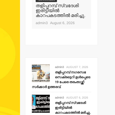
പ് നഗരസഭ
തളിപ്പറമ്പ് സ്വദേശി
വാർത്തകൾ
ി ഉള്‍പ്പെടെ
ഇരിട്ടിയില്‍
മാധ്യമ പ
ംതാഴ്ത്തി
കാറപകടത്തില്‍ മരിച്ചു.
ബി.എ.അ
 ഉത്തരവ്.
മൊഗ്രാല
admin3
August 6, 2026
t 7, 2026
admin3
Aug
admin3
AUGUST 7, 2026
തളിപ്പറമ്പ് നഗരസഭ
സെക്രട്ടെറി ഉള്‍പ്പെടെ
19 പേരെ തരംതാഴ്ത്തി
സര്‍ക്കാര്‍ ഉത്തരവ്.
admin3
AUGUST 6, 2026
തളിപ്പറമ്പ് സ്വദേശി
ഇരിട്ടിയില്‍
കാറപകടത്തില്‍ മരിച്ചു.