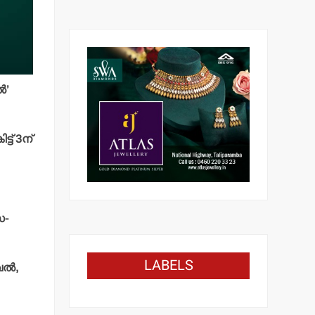
‍’
ട് 3ന്
സ-
LABELS
ല്‍,