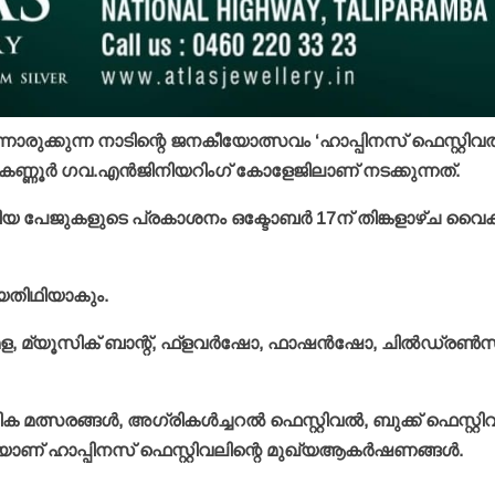
ുക്കുന്ന നാടിന്റെ ജനകീയോത്സവം ‘ഹാപ്പിനസ് ഫെസ്റ്റിവല്
കണ്ണൂര്‍ ഗവ.എന്‍ജിനിയറിംഗ് കോളേജിലാണ് നടക്കുന്നത്.
ിയ പേജുകളുടെ പ്രകാശനം ഒക്ടോബര്‍ 17ന് തിങ്കളാഴ്ച വൈകിട്
ഖ്യതിഥിയാകും.
ള, മ്യൂസിക് ബാന്റ്, ഫ്‌ളവര്‍ഷോ, ഫാഷന്‍ഷോ, ചില്‍ഡ്രണ്‍
ത്സരങ്ങള്‍, അഗ്രികള്‍ച്ചറല്‍ ഫെസ്റ്റിവല്‍, ബുക്ക് ഫെസ്റ്റിവ
ണ് ഹാപ്പിനസ് ഫെസ്റ്റിവലിന്റെ മുഖ്യആകര്‍ഷണങ്ങള്‍.