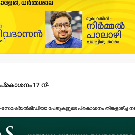
 പ്രകാശനം 17 ന്-
ൈറ്റ്-സോഷ്യല്‍മീഡിയാ പേജുകളുടെ പ്രകാശനം തിങ്കളാഴ്ച്ച നടക