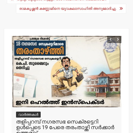
p
o
navigation
p
o
രാമകൃഷ്ണന്‍ കണ്ണോമിനെ യുവകലാസാഹിതി അനുമോദിച്ചു.
k
വാർത്തകൾ
വ
തളിപ്പറമ്പ് നഗരസഭ സെക്രട്ടെറി
തള
ഉള്‍പ്പെടെ 19 പേരെ തരംതാഴ്ത്തി സര്‍ക്കാര്‍
കാ