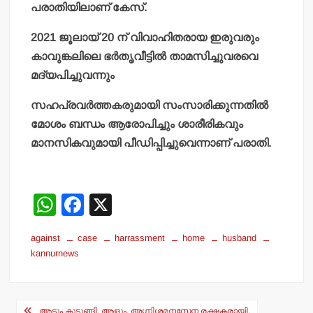
പരാതിയിലാണ് കേസ്.
2021 ജൂലായ് 20 ന് വിവാഹിതരായ ഇരുവരും
കാവുങ്കലിലെ ഭര്‍തൃവീട്ടില്‍ താമസിച്ചുവരവെ
മദ്യപിച്ചുവന്നും
സഹപ്രവര്‍ത്തകരുമായി സംസാരിക്കുന്നതില്‍
മോശം ബന്ധം ആരോപിച്ചും ശാരീരികവും
മാനസികവുമായി പീഡിപ്പിച്ചുവെന്നാണ് പരാതി.
W
F
X
h
a
against
case
harrassment
home
husband
at
c
kannurnews
s
e
A
b
Post
ആടും കുടുങ്ങി, ആളും. അഗ്നിശമനസേന രക്ഷകരായി.