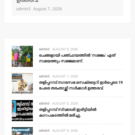
ഉത്തരവ്.
adm
admin3
August 7, 2026
admin3
AUGUST 8, 2026
ചെങ്ങളായി പഞ്ചായത്തില്‍ ‘സജ്ജം’ എത്
സമയത്തും സജ്ജമാണ്.
admin3
AUGUST 7, 2026
തളിപ്പറമ്പ് നഗരസഭ സെക്രട്ടെറി ഉള്‍പ്പെടെ 19
പേരെ തരംതാഴ്ത്തി സര്‍ക്കാര്‍ ഉത്തരവ്.
admin3
AUGUST 6, 2026
തളിപ്പറമ്പ് സ്വദേശി ഇരിട്ടിയില്‍
കാറപകടത്തില്‍ മരിച്ചു.
admin3
AUGUST 6, 2026