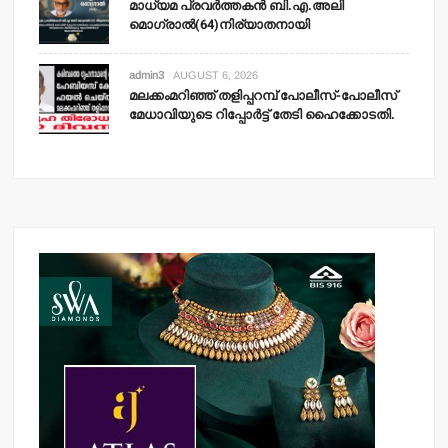
മാധ്യമ പ്രവര്‍ത്തകന്‍ ബി.എ.അലി
മൊഗ്രാല്‍(64)നിര്യാതനായി
admin3
AUGUST 6, 2026
മലക്കംമറിഞ്ഞ് തളിപ്പറമ്പ് പോലീസ്-പോലീസ്
മേധാവിയുടെ റിപ്പോര്‍ട്ട് തേടി ഹൈക്കോടതി.