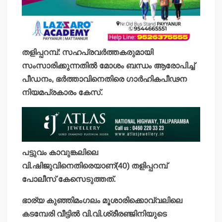
തളിപ്പറമ്പ്: സഹപ്രവര്‍ത്തകരുമായി
സംസാരിക്കുന്നതില്‍ മോശം ബന്ധം ആരോപിച്ച്
പീഡനം, ഭര്‍ത്താവിനെതിരെ ഗാര്‍ഹികപീഢന
നിയമപ്രകാരം കേസ്.
പട്ടുവം കാവുങ്കലിലെ
വി.ഷിജുവിനെതിരെയാണ്(40) തളിപ്പറമ്പ്
പോലീസ് കേസെടുത്തത്.
ഭാര്യ കുഞ്ഞിമംഗലം മൂശാരിക്കൊവ്വലിലെ
കടമ്പേരി വീട്ടില്‍ വി.വി.ശ്രീരഞ്ജിനിയുടെ