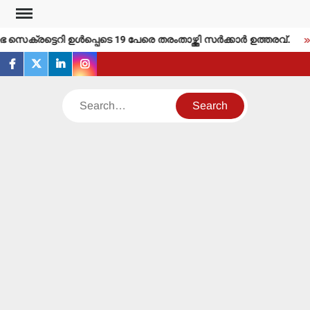
Skip
to
െക്രട്ടെറി ഉള്‍പ്പെടെ 19 പേരെ തരംതാഴ്ത്തി സര്‍ക്കാര്‍ ഉത്തരവ്.
content
facebook
twitter
linkedin
instagram
Search