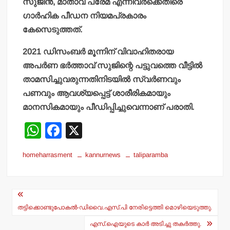
സുജിന്‍, മാതാവ് പ്രേമ എന്നിവര്‍ക്കെതിരെ
ഗാര്‍ഹിക പീഡന നിയമപ്രകാരം
കേസെടുത്തത്.
2021 ഡിസംബര്‍ മൂന്നിന് വിവാഹിതരായ
അപര്‍ണ ഭര്‍ത്താവ് സുജിന്റെ പട്ടുവത്തെ വീട്ടില്‍
താമസിച്ചുവരുന്നതിനിടയില്‍ സ്വര്‍ണവും
പണവും ആവശ്യപ്പെട്ട് ശാരീരികമായും
മാനസികമായും പീഡിപ്പിച്ചുവെന്നാണ് പരാതി.
W
F
X
h
a
homeharrasment
kannurnews
taliparamba
at
c
s
e
Post
A
b
navigation
p
o
തട്ടിക്കൊണ്ടുപോകല്‍-ഡിവൈ.എസ്.പി നേരിട്ടെത്തി മൊഴിയെടുത്തു.
p
o
എസ്.ഐയുടെ കാര്‍ അടിച്ചു തകര്‍ത്തു.