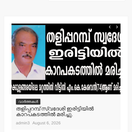
k
വാർത്തകൾ
വ
തളിപ്പറമ്പ് സ്വദേശി ഇരിട്ടിയില്‍
മാ
്‍
കാറപകടത്തില്‍ മരിച്ചു.
മൊ
admin3
August 6, 2026
adm