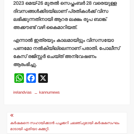
2023 മെയ്-26 മുതല്‍ സെപ്തംബര്‍ 28 വരെയുള്ള
ദിവസങ്ങള്‍ക്കിടയിലാണ് പ്രതികള്‍ക്ക് വിസ
ലഭിക്കുന്നതിനായി ആറര ലക്ഷം രൂപ ബാങ്ക്
അക്കൗണ്ട് വഴി കൈമാറിയത്.
എന്നാല്‍ ഇത്രയും കാലമായിട്ടും വിസസയോ
പണമോ നല്‍കിയില്ലെന്നാണ് പരാതി. പോലീസ്
കേസ് രജിസ്റ്റര്‍ ചെയ്ത് അന്വേഷണം
ആരംഭിച്ചു.
W
F
X
h
a
irelandvias
kannurnews
at
c
s
e
Post
A
b
navigation
p
o
കര്‍ഷകനെ സഹായിക്കാന്‍ പച്ചക്കറി ചലഞ്ചുമായി കര്‍ഷകസംഘം
മാടായി ഏരിയാ കമ്മറ്റി.