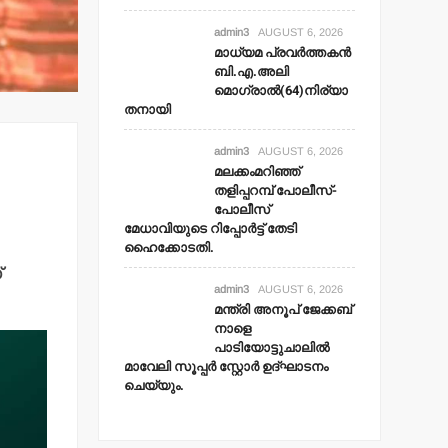
admin3
AUGUST 6, 2026
മാധ്യമ പ്രവര്‍ത്തകന്‍
ബി.എ.അലി
മൊഗ്രാല്‍(64)നിര്യാ
തനായി
admin3
AUGUST 6, 2026
മലക്കംമറിഞ്ഞ്
തളിപ്പറമ്പ് പോലീസ്-
പോലീസ്
മേധാവിയുടെ റിപ്പോര്‍ട്ട് തേടി
ഹൈക്കോടതി.
്
admin3
AUGUST 6, 2026
മന്ത്രി അനൂപ് ജേക്കബ്
നാളെ
പാടിയോട്ടുചാലില്‍
മാവേലി സൂപ്പര്‍ സ്റ്റോര്‍ ഉദ്ഘാടനം
ചെയ്യും.