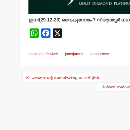
ഇന്ന്(29-12-23) വൈകുന്നേരം 7 ന് ആന്തൂര്‍ 
W
F
X
h
a
at
c
happinessfestivel
janetjames
kannurnews
s
e
A
b
Post
p
o
പത്മരാജന്റെ നക്ഷത്രങ്ങളേ കാവല്‍-@45.
navigation
p
o
ചികില്‍സ നല്‍കാന
k