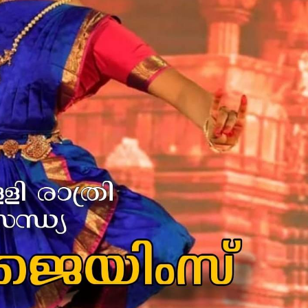
മന്ത്രി അനൂപ് ജേക്കബ്
തളിപ്പറമ്
നാളെ
സെക്രട്ടെറ
പാടിയോട്ടുചാലില്‍
19 പേരെ തര
മാവേലി സൂപ്പര്‍ സ്റ്റോര്‍
സര്‍ക്കാര്‍
ഉദ്ഘാടനം ചെയ്യും.
admin3
Augus
admin3
August 6, 2026