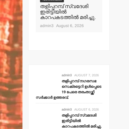
പ് നഗരസഭ
തളിപ്പറമ്പ് സ്വദേശി
വാർത്തകൾ
ി ഉള്‍പ്പെടെ
ഇരിട്ടിയില്‍
മാധ്യമ പ
ംതാഴ്ത്തി
കാറപകടത്തില്‍ മരിച്ചു.
ബി.എ.അ
 ഉത്തരവ്.
മൊഗ്രാല
admin3
August 6, 2026
t 7, 2026
admin3
Aug
admin3
AUGUST 7, 2026
തളിപ്പറമ്പ് നഗരസഭ
സെക്രട്ടെറി ഉള്‍പ്പെടെ
19 പേരെ തരംതാഴ്ത്തി
സര്‍ക്കാര്‍ ഉത്തരവ്.
admin3
AUGUST 6, 2026
തളിപ്പറമ്പ് സ്വദേശി
ഇരിട്ടിയില്‍
കാറപകടത്തില്‍ മരിച്ചു.