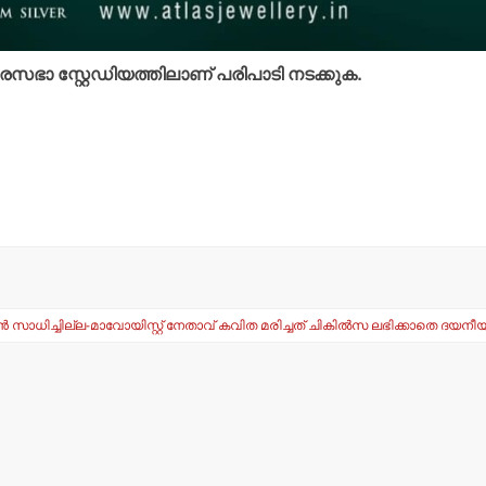
നഗരസഭാ സ്റ്റേഡിയത്തിലാണ് പരിപാടി നടക്കുക.
്‍ സാധിച്ചില്ല-മാവോയിസ്റ്റ് നേതാവ് കവിത മരിച്ചത് ചികില്‍സ ലഭിക്കാതെ ദയനീ