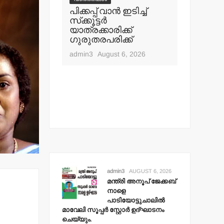
ൂപ് ജേക്കബ്
പിക്കപ്പ് വാന്‍ ഇടിച്ച്
ഇറ്റലി, 
സ്‌ക്കൂട്ടര്‍
വിസ വാഗ
ുചാലില്‍
യാത്രക്കാരിക്ക്
24 ലക്ഷം
ര്‍ സ്റ്റോര്‍
ഗുരുതരപരിക്ക്
തട്ടിയെട
 ചെയ്യും.
admin3
August 6, 2026
admin3
Aug
t 6, 2026
admin3
AUGUST 6, 2026
മന്ത്രി അനൂപ് ജേക്കബ്
നാളെ
പാടിയോട്ടുചാലില്‍
മാവേലി സൂപ്പര്‍ സ്റ്റോര്‍ ഉദ്ഘാടനം
ചെയ്യും.