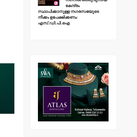
കേന്ദ്രം
സ്ഥാപിക്കാനുള്ള നഗരസഭയുടെ
നീക്കം ഉപേക്ഷിക്കണം:
എസ്.ഡി.പി.ഐ