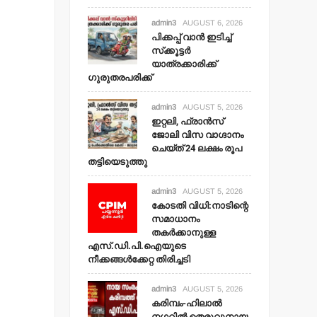
admin3
AUGUST 6, 2026
പിക്കപ്പ് വാന്‍ ഇടിച്ച്
സ്‌ക്കൂട്ടര്‍
യാത്രക്കാരിക്ക്
ഗുരുതരപരിക്ക്
admin3
AUGUST 5, 2026
ഇറ്റലി, ഫ്രാന്‍സ്
ജോലി വിസ വാഗ്ദാനം
ചെയ്ത് 24 ലക്ഷം രൂപ
തട്ടിയെടുത്തു
admin3
AUGUST 5, 2026
കോടതി വിധി:നാടിന്റെ
സമാധാനം
തകര്‍ക്കാനുള്ള
എസ്.ഡി.പി.ഐയുടെ
നീക്കങ്ങള്‍ക്കേറ്റ തിരിച്ചടി
admin3
AUGUST 5, 2026
കരിമ്പം-ഹിലാല്‍
നഗറില്‍ തെരുവുനായ