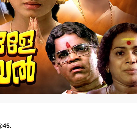
കരിമ്പം-ഹിലാല്‍
മന്ത്രി അന
നഗറില്‍ തെരുവുനായ
നാളെ
കേന്ദ്രം
പാടിയോട്ട
സ്ഥാപിക്കാനുള്ള
മാവേലി സൂപ്പ
നഗരസഭയുടെ നീക്കം
ഉദ്ഘാടനം
ഉപേക്ഷിക്കണം:
admin3
Augus
എസ്.ഡി.പി.ഐ
admin3
August 5, 2026
@45.