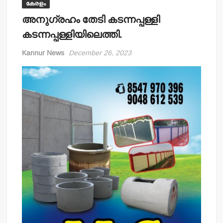
കേരളം
അനുഗ്രഹം തേടി കടന്നപ്പള്ളി
കടന്നപ്പള്ളിയിലെത്തി.
Kannur News
December 26, 2023