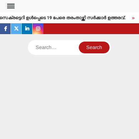
Skip
to
ട്ടെറി ഉള്‍പ്പെടെ 19 പേരെ തരംതാഴ്ത്തി സര്‍ക്കാര്‍ ഉത്തരവ്.
തള
content
facebook
twitter
linkedin
instagram
Search