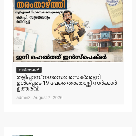
വാർത്തകൾ
വ
തളിപ്പറമ്പ് നഗരസഭ സെക്രട്ടെറി
തള
ഉള്‍പ്പെടെ 19 പേരെ തരംതാഴ്ത്തി സര്‍ക്കാര്‍
കാ
ഉത്തരവ്.
adm
admin3
August 7, 2026