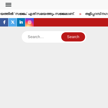
Skip
to
്തില്‍ ‘സജ്ജം’ എത് സമയത്തും സജ്ജമാണ്.
തളിപ്പറമ്പ് നഗര
content
facebook
twitter
linkedin
instagram
Search