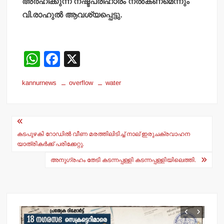
അര്‍ഹിക്കുന്ന നഷ്ടപരിഹാരം നല്‍കണമെന്നും
വി.രാഹുല്‍ ആവശ്യപ്പെട്ടു.
W
F
X
h
a
kannurnews
overflow
water
at
c
s
e
Post
A
b
navigation
p
o
കടപുഴകി റോഡില്‍ വീണ മരത്തിലിടിച്ച് നാല് ഇരുചക്രവാഹന
യാത്രികര്‍ക്ക് പരിക്കേറ്റു.
p
o
അനുഗ്രഹം തേടി കടന്നപ്പള്ളി കടന്നപ്പള്ളിയിലെത്തി.
k