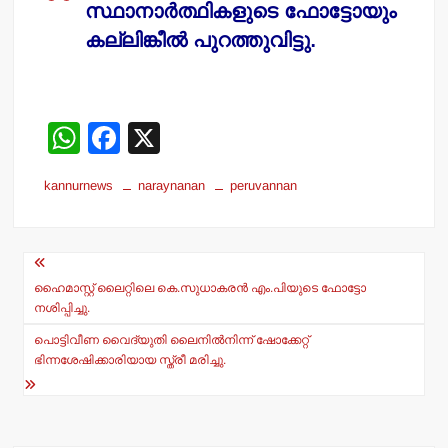
സ്ഥാനാര്‍ത്ഥികളുടെ ഫോട്ടോയും
കല്ലിങ്കീല്‍ പുറത്തുവിട്ടു.
W
F
X
h
a
kannurnews
naraynanan
peruvannan
at
c
s
e
Post
A
b
navigation
p
o
ഹൈമാസ്റ്റ് ലൈറ്റിലെ കെ.സുധാകരന്‍ എം.പിയുടെ ഫോട്ടോ
നശിപ്പിച്ചു.
p
o
പൊട്ടിവീണ വൈദ്യുതി ലൈനില്‍നിന്ന് ഷോക്കേറ്റ്
k
ഭിന്നശേഷിക്കാരിയായ സ്ത്രീ മരിച്ചു.