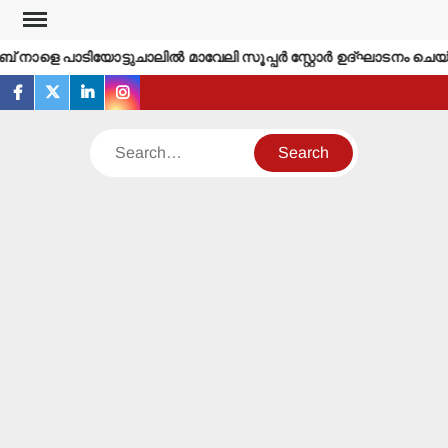
Skip
to
 നാളെ പാടിയോട്ടുചാലില്‍ മാവേലി സൂപ്പര്‍ സ്റ്റോര്‍ ഉദ്ഘാടനം ചെയ്യ
content
facebook
twitter
linkedin
instagram
Search