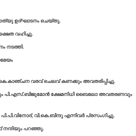
് മാത്യു ഉദ്ഘാടനം ചെയ്തു.
യക്ഷത വഹിച്ചു.
ണം നടത്തി.
രമേയം
ഷറര്‍ കെ.കാഞ്ചന വരവ് ചെലവ് കണക്കും അവതരിപ്പിച്ചു.
ര്‍ട്ടും പി.എസ്.ബിജുമോന്‍ ക്ഷേമനിധി ബൈലോ അവതരണവും
പി.പി.വിനോദ്, വി.കെ.ബിന്ദു എന്നിവര്‍ പ്രസംഗിച്ചു.
 നന്ദിയും പറഞ്ഞു.