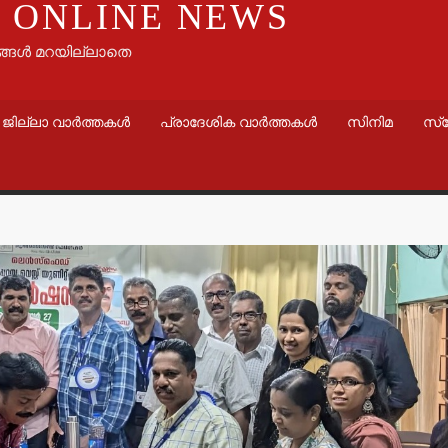
 ONLINE NEWS
ങ്ങൾ മറയില്ലാതെ
ജില്ലാ വാർത്തകൾ
പ്രാദേശിക വാർത്തകൾ
സിനിമ
സ്
വാർത്തകൾ
ഇറ്റലി, ഫ്
വിസ വാഗ്ദ
24 ലക്ഷം 
തട്ടിയെടുത
admin3
Augus