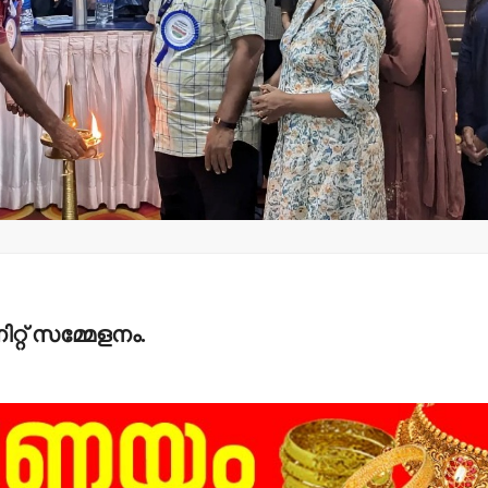
വാർത്തകൾ
സിപിഎം
പ്രവര്‍ത്തകനെ
വധിക്കാന്‍ ശ്രമിച്ച
എസ്.ഡി.പി. ഐ
പ്രവര്‍ത്തകര്‍ക്ക് 18
വര്‍ഷം തടവും 9 ലക്ഷം
പിഴയും ശിക്ഷ
admin3
August 5, 2026
ിറ്റ് സമ്മേളനം.