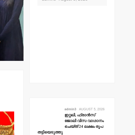
admin3
Aug
AUGUST 5, 2026
admin3
ഇറ്റലി, ഫ്രാന്‍സ്
ജോലി വിസ വാഗ്ദാനം
ചെയ്ത് 24 ലക്ഷം രൂപ
തട്ടിയെടുത്തു