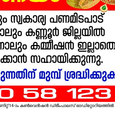
് യൂണിറ്റ് 14-ാം കണ്‍വെന്‍ഷന്‍ ഡ്രീംപാലസ് ഓഡിറ്റോറിയത്തില്‍