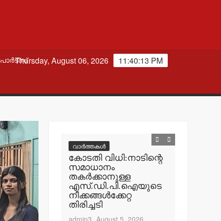
Thursday, August 06, 2026
11:40:14 PM
പോർട്സ്
വാർത്തകൾ
വാർത്തകൾ
രാന്‍സ് ജോലി
കോടതി വിധി:നാടിന്റെ
കരിമ്പം-
ാനം ചെയ്ത്
സമാധാനം
നഗറില്
രൂപ
തകര്‍ക്കാനുള്ള
കേന്ദ്രം
്തു
എസ്.ഡി.പി.ഐയുടെ
സ്ഥാപിക്
നീക്കങ്ങള്‍ക്കേറ്റ
നഗരസഭയ
t 5, 2026
തിരിച്ചടി
ഉപേക്ഷിക
എസ്.ഡി
admin3
August 5, 2026