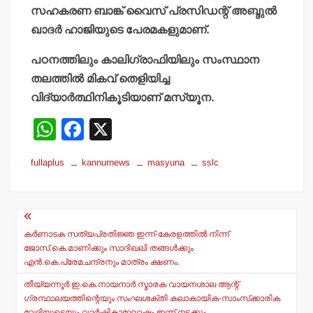
സഹകരണ ബാങ്ക് വൈസ് പ്രസിഡന്റ് അബ്ദുല്‍
ഖാദര്‍ ഹാജിയുടെ പേരമകളുമാണ്.
പഠനത്തിലും കാലിഗ്രാഫിയിലും സംസ്ഥാന
തലത്തില്‍ മികവ് തെളിയിച്ച
വിദ്യാര്‍ത്ഥിനികൂടിയാണ് മസ്യൂന.
W
F
X
h
a
fullaplus
kannurnews
masyuna
sslc
at
c
s
e
Post
A
b
navigation
p
o
കര്‍ണാടക സത്യപ്രതിജ്ഞ ഇന്ന്-കേരളത്തില്‍ നിന്ന്
ജോസ്.കെ.മാണിക്കും സാദിഖലി തങ്ങള്‍ക്കും
p
o
എന്‍.കെ.പ്രേമചന്ദ്രനും മാത്രം ക്ഷണം.
k
തീയ്യന്നൂര്‍ ഇ.കെ.നായനാര്‍ സ്മാരക വായനശാല ആന്റ്
ഗ്രന്ഥാലയത്തിന്റെയും സംഘശക്തി കലാകായിക-സാംസ്‌ക്കാരിക
വേദിയുടെയും വാര്‍ഷികാഘോഷം ഇന്ന് നടക്കും.