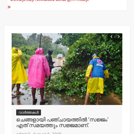
വാർത്തകൾ
വ
ചെങ്ങളായി പഞ്ചായത്തില്‍ ‘സജ്ജം’
തള
എത് സമയത്തും സജ്ജമാണ്.
ഉള
ഉത