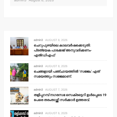
admin3
August 8, 2026
adm
admin3
AUGUST 8, 2026
ചെറുപുഴയിലെ കാലവര്‍ഷക്കെടുതി:
പ്രത്യേക പാക്കേജ് അനുവദിക്കണം-
എല്‍ഡിഎഫ്
admin3
AUGUST 8, 2026
ചെങ്ങളായി പഞ്ചായത്തില്‍ ‘സജ്ജം’ എത്
സമയത്തും സജ്ജമാണ്.
admin3
AUGUST 7, 2026
തളിപ്പറമ്പ് നഗരസഭ സെക്രട്ടെറി ഉള്‍പ്പെടെ 19
പേരെ തരംതാഴ്ത്തി സര്‍ക്കാര്‍ ഉത്തരവ്.
admin3
AUGUST 6, 2026