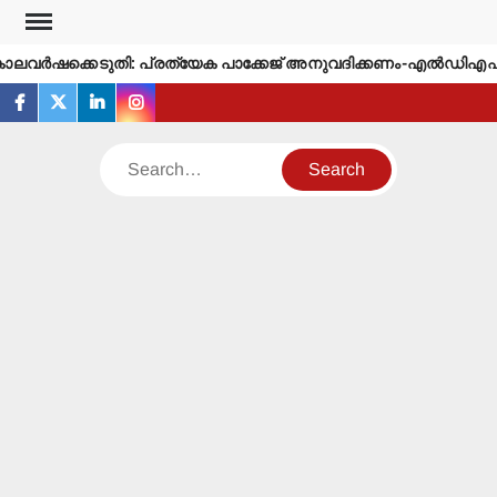
Skip
to
വര്‍ഷക്കെടുതി: പ്രത്യേക പാക്കേജ് അനുവദിക്കണം-എല്‍ഡിഎഫ്
content
facebook
twitter
linkedin
instagram
Search