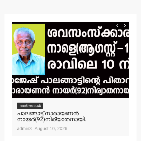
വാർത്തകൾ
വ
പാലങ്ങാട്ട് നാരായണന്‍
പൊ
നായര്‍(92)നിര്യാതനായി.
നഗ
ചക
admin3
August 10, 2026
adm