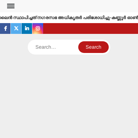
Skip
to
്‍ സ്ഥാപിച്ചത് നഗരസഭ അധികൃതര്‍ പരിശോധിച്ചു-കണ്ണൂര്‍ ഓണ്‍ലൈ
content
facebook
twitter
linkedin
instagram
Search