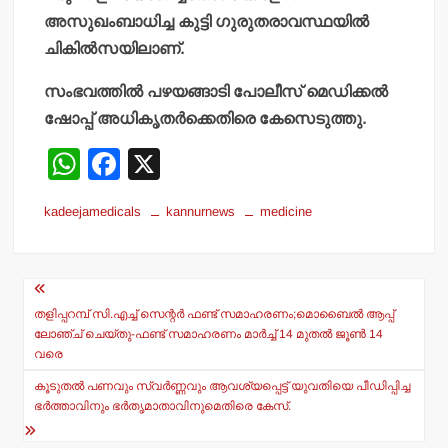
അസുഖംബാധിച്ച കുട്ടി ഗുരുതരാവസ്ഥയില്‍
ചികില്‍സയിലാണ്.
സംഭവത്തില്‍ പഴയങ്ങാടി പോലീസ് മെഡിക്കല്‍
ഷോപ്പ് അധികൃതര്‍ക്കെതിരെ കേസെടുത്തു.
W
F
X
h
a
kadeejamedicals
kannurnews
medicine
at
c
s
e
Post
A
b
navigation
p
o
തളിപ്പറമ്പ് സി.എച്ച് സെന്റര്‍ ഫണ്ട് സമാഹരണം;മൊബൈല്‍ ആപ്പ്
ലോഞ്ച് ചെയ്തു-ഫണ്ട് സമാഹരണം മാര്‍ച്ച് 14 മുതല്‍ ജൂണ്‍ 14
p
o
വരെ
k
കൂടുതല്‍ പണവും സ്വര്‍ണ്ണവും ആവശ്യപ്പെട്ട് യുവതിയെ പീഡിപ്പിച്ച
ഭര്‍ത്താവിനും ഭര്‍തൃമാതാവിനുമെതിരെ കേസ്.