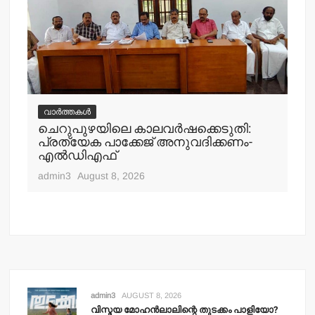
വാർത്തകൾ
ചെറുപുഴയിലെ കാലവര്‍ഷക്കെടുതി:
വ
പ്രത്യേക പാക്കേജ് അനുവദിക്കണം-
ചെ
എല്‍ഡിഎഫ്
എത
admin3
August 8, 2026
adm
admin3
AUGUST 8, 2026
വിസ്മയ മോഹന്‍ലാലിന്റെ തുടക്കം പാളിയോ?