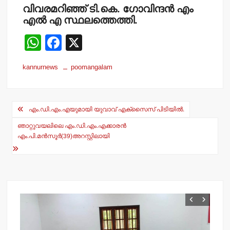
വിവരമറിഞ്ഞ് ടി.കെ. ഗോവിന്ദൻ എം
എൽ എ സ്ഥലത്തെത്തി.
W
F
X
h
a
kannurnews
poomangalam
at
c
s
e
Post
A
b
എം.ഡി.എം.എയുമായി യുവാവ് എക്‌സൈസ് പിടിയില്‍.
navigation
p
o
ഞാറ്റുവയലിലെ എം.ഡി.എം.എക്കാരന്‍
p
o
എം.പി.മന്‍സൂര്‍(39)അറസ്റ്റിലായി
k