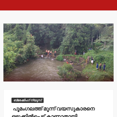
ബ്രേക്കിംഗ് ന്യൂസ്
പൂമംഗലത്ത് മൂന്ന് വയസുകാരനെ
ഒഴുക്കിൽപെട്ട് കാണാതായി