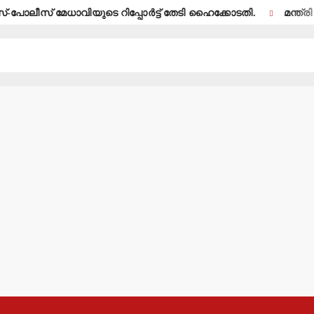
-പോലീസ് മേധാവിയുടെ റിപ്പോര്‍ട്ട് തേടി ഹൈക്കോടതി.
മന്ത്രി അ