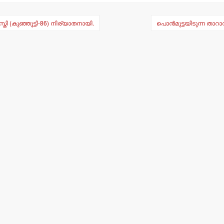
തി (കുഞ്ഞൂട്ടി-86) നിര്യാതനായി.
പൊന്‍മുട്ടയിടുന്ന താറാ