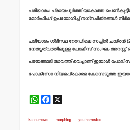
പരിയാരം: പ്രായപൂര്‍ത്തിയാകാത്ത പെണ്‍കു
മോര്‍ഫിംഗ് ഉപയോഗിച്ച് നഗ്‌നചിത്രങ്ങള്‍ നിര്‍മ്
പരിയാരം ശ്രീസ്ഥ റോഡിലെ സച്ചിന്‍ ചന്ദ്രന്‍
നേതൃത്വത്തിലുള്ള പോലീസ് സംഘം അറസ്റ്റ് 
പഴയങ്ങാടി താവത്ത് വെച്ചാണ് ഇയാള്‍ പോലീസ്
പോക്‌സോ നിയമപ്രകാരമ കേസെടുത്ത ഇയാളെ 
W
F
X
h
a
at
c
kannurnews
morphing
youtharrested
s
e