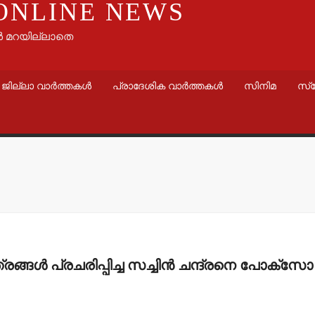
ONLINE NEWS
ൾ മറയില്ലാതെ
ജില്ലാ വാർത്തകൾ
പ്രാദേശിക വാർത്തകൾ
സിനിമ
സ്
വാർത്തകൾ
വാർത്തകൾ
ഇറ്റലി, ഫ്രാന്‍സ് ജോലി
മാധ്യമ പ്ര
വിസ വാഗ്ദാനം ചെയ്ത്
ബി.എ.അല
24 ലക്ഷം രൂപ
മൊഗ്രാല്
്രങ്ങള്‍ പ്രചരിപ്പിച്ച സച്ചിന്‍ ചന്ദ്രനെ പോക്‌സോ
തട്ടിയെടുത്തു
admin3
Augus
admin3
August 5, 2026