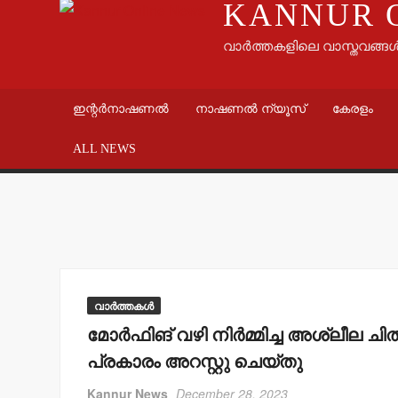
KANNUR 
വാർത്തകളിലെ വാസ്തവങ്ങ
ഇന്റർനാഷണൽ
നാഷണൽ ന്യൂസ്
കേരളം
ALL NEWS
വാർത്തകൾ
മോര്‍ഫിങ് വഴി നിര്‍മ്മിച്ച അശ്ലീല ചിത
പ്രകാരം അറസ്റ്റു ചെയ്തു
Kannur News
December 28, 2023