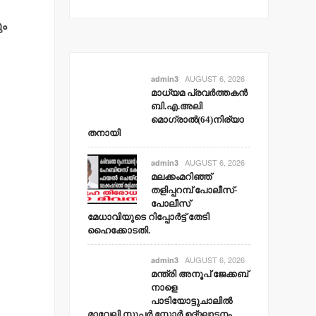
ും
AUGUST 6, 2026
admin3
മാധ്യമ പ്രവര്‍ത്തകന്‍
ബി.എ.അലി
മൊഗ്രാല്‍(64)നിര്യാ
തനായി
AUGUST 6, 2026
admin3
മലക്കംമറിഞ്ഞ്
തളിപ്പറമ്പ് പോലീസ്-
പോലീസ്
മേധാവിയുടെ റിപ്പോര്‍ട്ട് തേടി
ഹൈക്കോടതി.
AUGUST 6, 2026
admin3
മന്ത്രി അനൂപ് ജേക്കബ്
നാളെ
പാടിയോട്ടുചാലില്‍
മാവേലി സൂപ്പര്‍ സ്റ്റോര്‍ ഉദ്ഘാടനം