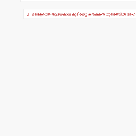
A
b
Post
p
o
മണ്ടളത്തെ ആദ്യകാല കുടിയേറ്റ കര്‍ഷകന്‍ തുണ്ടത്തില്‍ ആഗസ്
navigation
p
o
k