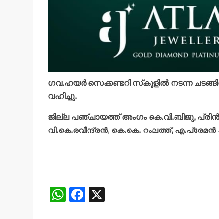
ഗവ.ഹയര്‍ സെക്കണ്ടറി സ്‌കൂളില്‍ നടന്ന ചടങ്
വഹിച്ചു.
ജില്ല പഞ്ചായത്ത് അംഗം കെ.വി.ബിജു, പ്രിന്‍സ
വി.കെ.രവീന്ദ്രന്‍, കെ.കെ. റംലത്ത്, എ.പ്രേമന്‍
W
F
X
h
a