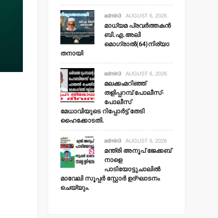
admin3
AUGUST 6, 2026
മാധ്യമ പ്രവര്‍ത്തകന്‍
ബി.എ.അലി
മൊഗ്രാല്‍(64)നിര്യാ
തനായി
admin3
AUGUST 6, 2026
മലക്കംമറിഞ്ഞ്
തളിപ്പറമ്പ് പോലീസ്-
പോലീസ്
മേധാവിയുടെ റിപ്പോര്‍ട്ട് തേടി
ഹൈക്കോടതി.
admin3
AUGUST 6, 2026
മന്ത്രി അനൂപ് ജേക്കബ്
നാളെ
പാടിയോട്ടുചാലില്‍
മാവേലി സൂപ്പര്‍ സ്റ്റോര്‍ ഉദ്ഘാടനം
ചെയ്യും.