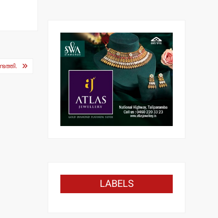
െത്തി.
LABELS