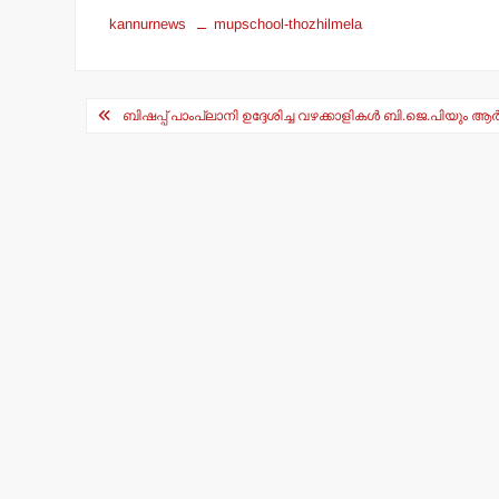
at
c
kannurnews
mupschool-thozhilmela
s
e
A
b
Post
p
o
ബിഷപ്പ് പാംപ്ലാനി ഉദ്ദേശിച്ച വഴക്കാളികള്‍ ബി.ജെ.പിയും 
navigation
p
o
k