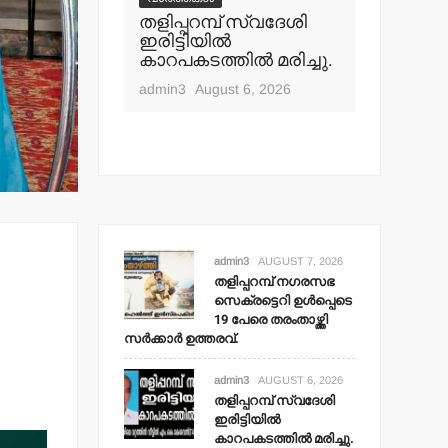
പ് നഗരസഭ
തളിപ്പറമ്പ് സ്വദേശി
വാർത്തകൾ
ി ഉള്‍പ്പെടെ
ഇരിട്ടിയില്‍
മാധ്യമ പ
ംതാഴ്ത്തി
കാറപകടത്തില്‍ മരിച്ചു.
ബി.എ.അ
 ഉത്തരവ്.
മൊഗ്രാല
admin3
August 6, 2026
t 7, 2026
admin3
Aug
admin3
AUGUST 7, 2026
തളിപ്പറമ്പ് നഗരസഭ
സെക്രട്ടെറി ഉള്‍പ്പെടെ
19 പേരെ തരംതാഴ്ത്തി
സര്‍ക്കാര്‍ ഉത്തരവ്.
admin3
AUGUST 6, 2026
തളിപ്പറമ്പ് സ്വദേശി
ഇരിട്ടിയില്‍
കാറപകടത്തില്‍ മരിച്ചു.