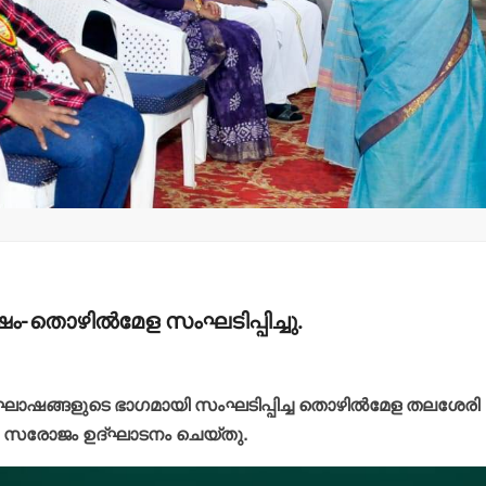
മന്ത്രി അനൂപ് ജേക്കബ്
തളിപ്പറമ്
നാളെ
സെക്രട്ടെറ
പാടിയോട്ടുചാലില്‍
19 പേരെ തര
മാവേലി സൂപ്പര്‍ സ്റ്റോര്‍
സര്‍ക്കാര്‍
ഉദ്ഘാടനം ചെയ്യും.
admin3
Augus
admin3
August 6, 2026
ം-തൊഴില്‍മേള സംഘടിപ്പിച്ചു.
ദി ആഘോഷങ്ങളുടെ ഭാഗമായി സംഘടിപ്പിച്ച തൊഴില്‍മേള തലശേരി
േബി സരോജം ഉദ്ഘാടനം ചെയ്തു.