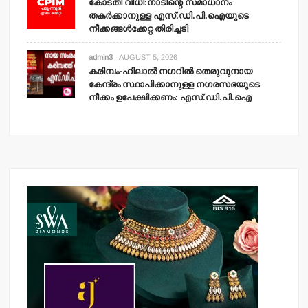
കോടതി വിധി:നാടിന്റെ സമാധാനം
തകര്‍ക്കാനുള്ള എസ്.ഡി.പി.ഐയുടെ
നീക്കങ്ങള്‍ക്കേറ്റ തിരിച്ചടി
admin3
AUGUST 5, 2026
കരിമ്പം-ഹിലാല്‍ നഗറില്‍ തെരുവുനായ
കേന്ദ്രം സ്ഥാപിക്കാനുള്ള നഗരസഭയുടെ
നീക്കം ഉപേക്ഷിക്കണം: എസ്.ഡി.പി.ഐ