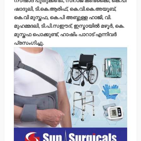
നൗഷാദ് പുതുക്കണ്ടം, സിറാജ് കണ്ടക്കൈ, കെ.പി
ഷാദുലി, ടി.കെ.ആരിഫ്, കെ.വി.കെ.അയൂബ്,
കെ.വി മുസ്തഫ, കെ.പി അബ്ദുള്ള ഹാജി, വി.
മുഹമ്മദലി, ടി.പി.സഈദ്, ഇസ്മായില്‍ മഴൂര്‍, കെ.
മുസ്തഫ പൊക്കുണ്ട്, ഹാഷിം പാറാട് എന്നിവര്‍
പ്രസംഗിച്ചു.