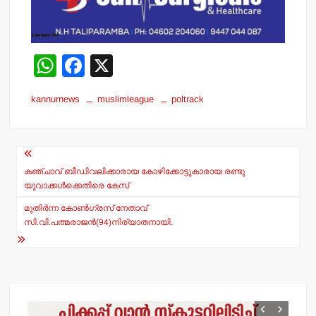
W
F
X
h
a
kannurnews
muslimleague
poltrack
at
c
s
e
Post
A
b
navigation
p
o
കഞ്ചാവ് ബീഡിവലിക്കാരായ കോഴിക്കോട്ടുകാരായ രണ്ടു
യുവാക്കള്‍ക്കെതിരെ കേസ്
p
o
മുതിര്‍ന്ന കോണ്‍ഗ്രസ് നേതാവ്
k
സി.വി.പത്മരാജന്‍(94)നിര്യാതനായി.